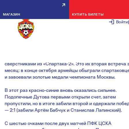
ВТОРАЯ ПОБЕДА НА ТУРНИРЕ
МАГАЗИН
КУПИТЬ БИЛЕТЫ
БЕСКОВ И ЕГО КОМАНДА
Войти
13 НОЯБРЯ 2
Команда ДЮСШ ПФК ЦСКА 2005 года рождения
(старший тренер — Анатолий Дутов) встречалась со
сверстниками из «Спартака-2». Это их вторая встреча 
месяц: в конце октября армейцы обыграли спартаковц
и завоевали золотые медали чемпионата Москвы.
В этот раз красно-синие вновь оказались сильнее.
Подопечные Дутова первыми открыли счет, затем
пропустили, но в итоге забили второй и одержали побе
— 2:1 (забили Артём Бабчук и Станислав Лапинский).
С шестью очками после двух матчей ПФК ЦСКА