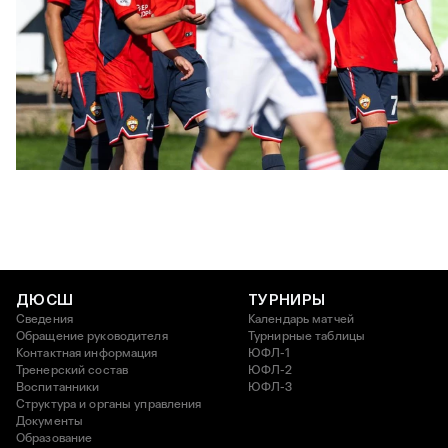
ЮФЛ: Московское дерби на «Октябре»
3 АВГУСТА 2026 14:15
ДЮСШ
ТУРНИРЫ
Сведения
Календарь матчей
Обращение руководителя
Турнирные таблицы
Контактная информация
ЮФЛ-1
Тренерский состав
ЮФЛ-2
Воспитанники
ЮФЛ-3
Структура и органы управления
Документы
Образование