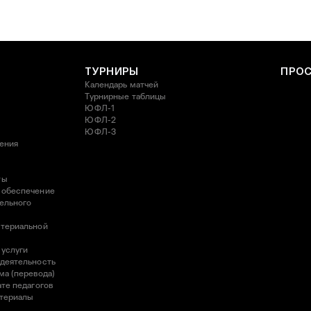
ТУРНИРЫ
ПРО
Календарь матчей
Турнирные таблицы
ЮФЛ-1
ЮФЛ-2
ЮФЛ-3
ления
ты
 обеспечение
ельного
атериальной
 услуги
 деятельность
ма (перевода)
те педагогов
атериалы