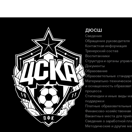
ДЮСШ
Сведения
Обращение руководителя
Контактная информация
Тренерский состав
Воспитанники
Структура и органы управ
Документы
Образование
Образовательные стандар
Материально-техническое
и оснащенность образоват
процесса
Стипендии и иные виды м
поддержки
Платные образовательные
Финансово-хозяйственная
Вакантные места для приё
Сведения о заработной пла
Методические и другие м