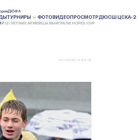
ЕЙЦЫ
ория
ДЮФА
ДЫ
ТУРНИРЫ
ФОТО
ВИДЕО
ПРОСМОТР
ДЮСШ ЦСКА-2
И
12-ЛЕТНИЕ АРМЕЙЦЫ ВЫИГРАЛИ HOPES CUP
S CUP
15 НОЯБРЯ 2018