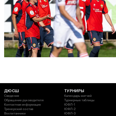
ЮФЛ: Московское дерби на «Октябре»
3 АВГУСТА 2026 14:15
ДЮСШ
ТУРНИРЫ
Сведения
Календарь матчей
Обращение руководителя
Турнирные таблицы
Контактная информация
ЮФЛ-1
Тренерский состав
ЮФЛ-2
Воспитанники
ЮФЛ-3