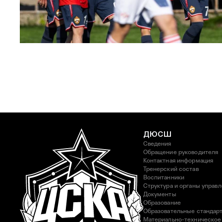
ЮФЛ: Московское дерби на «Октябре»
3 АВГУСТА 2026 14:15
ДЮСШ
Сведения
Обращение руководителя
Контактная информация
Тренерский состав
Воспитанники
Структура и органы управ
Документы
Образование
Образовательные стандар
Материально-техническое