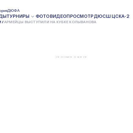
ПИЛИ НА
ория
ДЮФА
ДЫ
ТУРНИРЫ
ФОТО
ВИДЕО
ПРОСМОТР
ДЮСШ ЦСКА-2
И
АРМЕЙЦЫ ВЫСТУПИЛИ НА КУБКЕ КОЛЫВАНОВА
ОВА
10 ЯНВАРЯ 2019