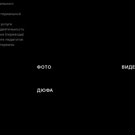
ельного
атериальной
 услуги
 деятельность
ма (перевода)
те педагогов
атериалы
ФОТО
ВИД
ДЮФА