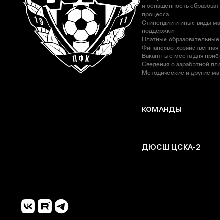
и оснащенность образоват
процесса
Стипендии и иные виды м
поддержки
Платные образовательные
Финансово-хозяйственная
Вакантные места для приё
Сведения о заработной пла
Методические и другие м
КОМАНДЫ
ДЮСШ ЦСКА-2