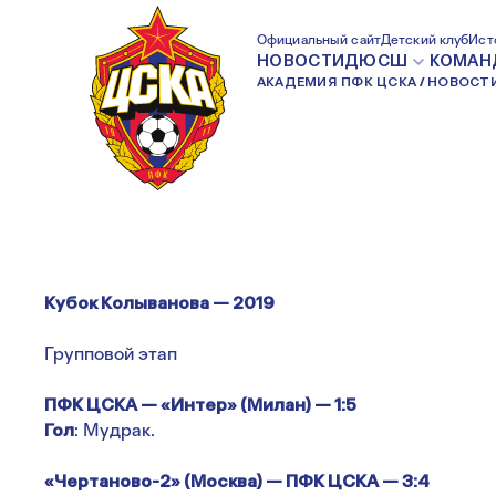
АРМЕЙЦЫ ВЫСТУ
Официальный сайт
Детский клуб
Ист
НОВОСТИ
ДЮСШ
КОМАН
АКАДЕМИЯ ПФК ЦСКА
НОВОСТ
КУБКЕ КОЛЫВАН
Кубок Колыванова — 2019
Групповой этап
ПФК ЦСКА — «Интер» (Милан) — 1:5
Гол
: Мудрак.
«Чертаново-2» (Москва) — ПФК ЦСКА — 3:4