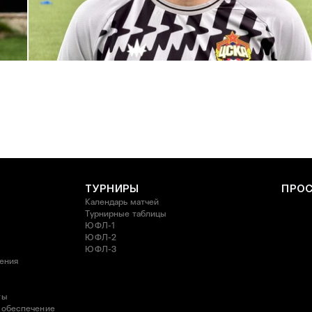
С возвращением в родной клуб, Антон Александрович!
27 ИЮЛЯ 2026 14:40
ТУРНИРЫ
ПРО
Календарь матчей
Турнирные таблицы
ЮФЛ-1
ЮФЛ-2
ЮФЛ-3
ления
ты
 обеспечение