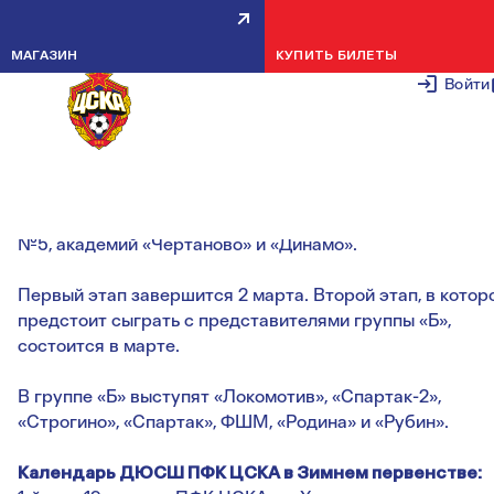
В ПРЕДСТОЯЩИЕ ВЫХОДНЫЕ
МАГАЗИН
КУПИТЬ БИЛЕТЫ
СТАРТУЕТ ЗИМНЕЕ ПЕРВЕНСТВ
Войти
15 ЯНВАРЯ 2
Армейцы попали в группу «А», где их соперниками стан
сверстники из «Химок», «Ростова», «Локомотива-2», УОР
№5, академий «Чертаново» и «Динамо».
Первый этап завершится 2 марта. Второй этап, в котор
предстоит сыграть с представителями группы «Б»,
состоится в марте.
В группе «Б» выступят «Локомотив», «Спартак-2»,
«Строгино», «Спартак», ФШМ, «Родина» и «Рубин».
Календарь ДЮСШ ПФК ЦСКА в Зимнем первенстве: