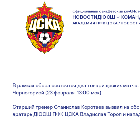
ТОРОП И БАГРИН
Официальный сайт
Детский клуб
Ист
НОВОСТИ
ДЮСШ
КОМАН
АКАДЕМИЯ ПФК ЦСКА
НОВОСТ
СО СБОРНОЙ В Ч
В рамках сбора состоятся два товарищеских матча: с
Черногорией (23 февраля, 13:00 мск).
Старший тренер Станислав Коротаев вызвал на сбор
вратарь ДЮСШ ПФК ЦСКА Владислав Тороп и напа