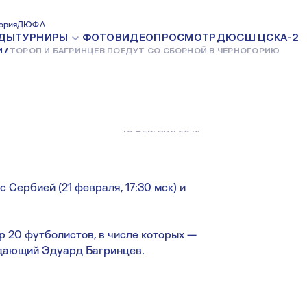
ЦЕВ ПОЕДУТ
ория
ДЮФА
ДЫ
ТУРНИРЫ
ФОТО
ВИДЕО
ПРОСМОТР
ДЮСШ ЦСКА-2
И
ТОРОП И БАГРИНЦЕВ ПОЕДУТ СО СБОРНОЙ В ЧЕРНОГОРИЮ
ЕРНОГОРИЮ
13 ФЕВРАЛЯ 2019
 Сербией (21 февраля, 17:30 мск) и
 20 футболистов, в числе которых —
дающий Эдуард Багринцев.