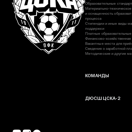
Образовательные стандар
Материально-техническое
и оснащенность образоват
процесса
Стипендии и иные виды м
поддержки
Платные образовательные
Финансово-хозяйственная
Вакантные места для приё
Сведения о заработной пла
Методические и другие м
КОМАНДЫ
ДЮСШ ЦСКА-2