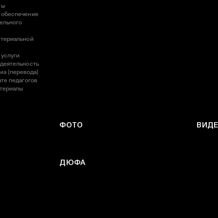
ты
 обеспечение
ельного
атериальной
 услуги
 деятельность
ма (перевода)
те педагогов
атериалы
ФОТО
ВИД
ДЮФА