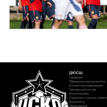
ЮФЛ: Московское дерби на «Октябре»
3 АВГУСТА 2026 14:15
ДЮСШ
Сведения
Обращение руководителя
Контактная информация
Тренерский состав
Воспитанники
Структура и органы управ
Документы
Образование