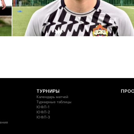
С возвращением в родной клуб, Антон Александрович!
27 ИЮЛЯ 2026 14:40
ТУРНИРЫ
ПРО
Календарь матчей
Турнирные таблицы
ЮФЛ-1
ЮФЛ-2
ЮФЛ-3
ления