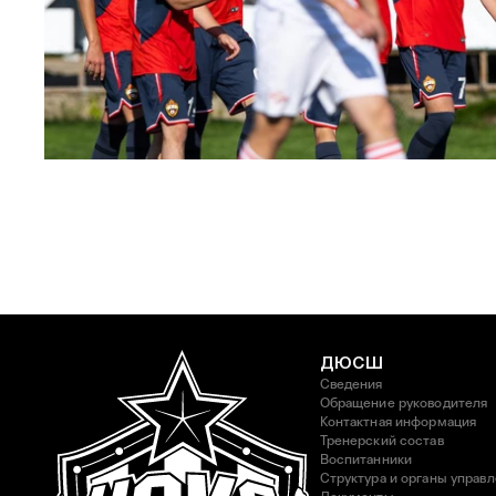
ЮФЛ: Московское дерби на «Октябре»
3 АВГУСТА 2026 14:15
ДЮСШ
Сведения
Обращение руководителя
Контактная информация
Тренерский состав
Воспитанники
Структура и органы управ