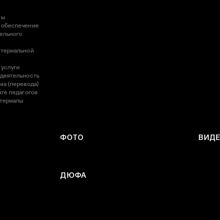
ты
 обеспечение
ельного
атериальной
 услуги
 деятельность
ма (перевода)
те педагогов
атериалы
ФОТО
ВИД
ДЮФА