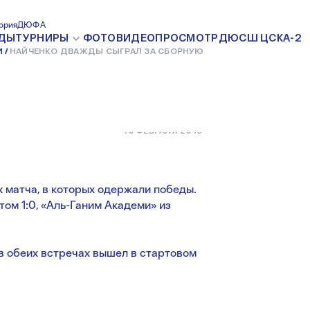
ДЫ СЫГРАЛ
ория
ДЮФА
ДЫ
ТУРНИРЫ
ФОТО
ВИДЕО
ПРОСМОТР
ДЮСШ ЦСКА-2
И
НАЙЧЕНКО ДВАЖДЫ СЫГРАЛ ЗА СБОРНУЮ
16 ФЕВРАЛЯ 2019
 матча, в которых одержали победы.
ом 1:0, «Аль-Ганим Академи» из
обеих встречах вышел в стартовом