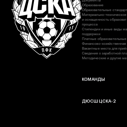
Документы
Образование
Образовательные стандар
Материально-техническое
и оснащенность образоват
процесса
Стипендии и иные виды м
поддержки
Платные образовательные
Финансово-хозяйственная
Вакантные места для приё
Сведения о заработной пла
Методические и другие м
КОМАНДЫ
ДЮСШ ЦСКА-2