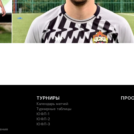
С возвращением в родной клуб, Антон Александрович!
27 ИЮЛЯ 2026 14:40
ТУРНИРЫ
ПРО
Календарь матчей
Турнирные таблицы
ЮФЛ-1
ЮФЛ-2
ЮФЛ-3
ления