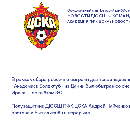
НАЙЧЕНКО ДВАЖ
Официальный сайт
Детский клуб
Ист
НОВОСТИ
ДЮСШ
КОМАН
АКАДЕМИЯ ПФК ЦСКА
НОВОСТ
ЗА СБОРНУЮ
В рамках сбора россияне сыграли два товарищеских
«Академиск Болдклуб» из Дании был обыгран со счёт
Ирака — со счётом 3:0.
Полузащитник ДЮСШ ПФК ЦСКА Андрей Найченко в 
составе и был заменён в перерыве.