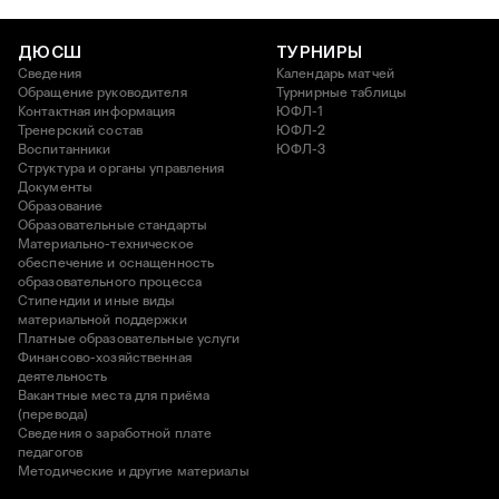
ДЮСШ
ТУРНИРЫ
Сведения
Календарь матчей
Обращение руководителя
Турнирные таблицы
Контактная информация
ЮФЛ-1
Тренерский состав
ЮФЛ-2
Воспитанники
ЮФЛ-3
Структура и органы управления
Документы
Образование
Образовательные стандарты
Материально-техническое
обеспечение и оснащенность
образовательного процесса
Стипендии и иные виды
материальной поддержки
Платные образовательные услуги
Финансово-хозяйственная
деятельность
Вакантные места для приёма
(перевода)
Сведения о заработной плате
педагогов
Методические и другие материалы