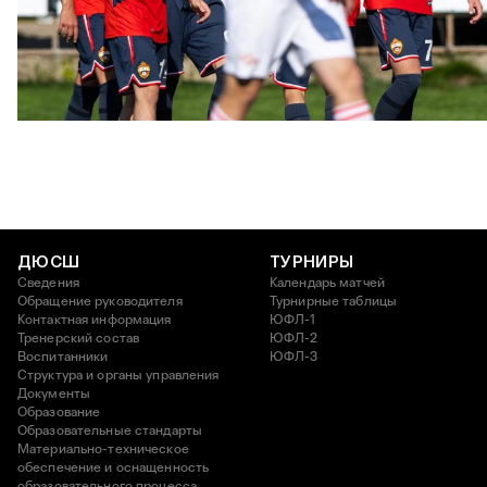
ЮФЛ: Московское дерби на «Октябре»
3 АВГУСТА 2026 14:15
ДЮСШ
ТУРНИРЫ
Сведения
Календарь матчей
Обращение руководителя
Турнирные таблицы
Контактная информация
ЮФЛ-1
Тренерский состав
ЮФЛ-2
Воспитанники
ЮФЛ-3
Структура и органы управления
Документы
Образование
Образовательные стандарты
Материально-техническое
обеспечение и оснащенность
образовательного процесса