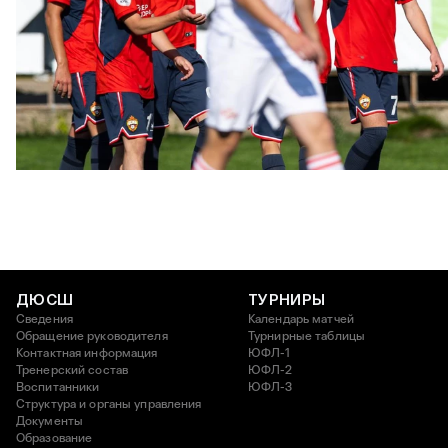
ЮФЛ: Московское дерби на «Октябре»
3 АВГУСТА 2026 14:15
ДЮСШ
ТУРНИРЫ
Сведения
Календарь матчей
Обращение руководителя
Турнирные таблицы
Контактная информация
ЮФЛ-1
Тренерский состав
ЮФЛ-2
Воспитанники
ЮФЛ-3
Структура и органы управления
Документы
Образование