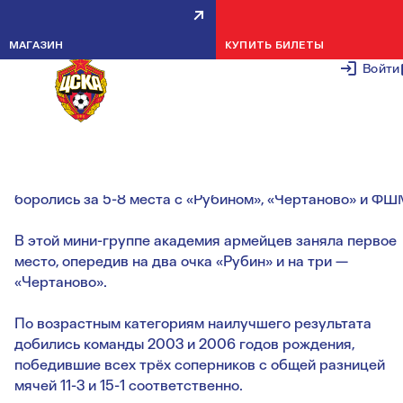
ИТОГИ ЗИМНЕГО ПЕРВЕНСТВА
МАГАЗИН
КУПИТЬ БИЛЕТЫ
МОСКВЫ
Войти
18 МАРТА 2
Заняв в группе A третье место, пропустив вперёд
«Динамо» и УОР №5, красно-синие на втором этапе
боролись за 5-8 места с «Рубином», «Чертаново» и ФШ
В этой мини-группе академия армейцев заняла первое
место, опередив на два очка «Рубин» и на три —
«Чертаново».
По возрастным категориям наилучшего результата
добились команды 2003 и 2006 годов рождения,
победившие всех трёх соперников с общей разницей
мячей 11-3 и 15-1 соответственно.