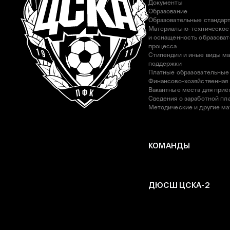
Документы
Образование
Образовательные стандар
Материально-техническое
и оснащенность образоват
процесса
Стипендии и иные виды м
поддержки
Платные образовательные
Финансово-хозяйственная
Вакантные места для приё
Сведения о заработной пла
Методические и другие м
КОМАНДЫ
ДЮСШ ЦСКА-2