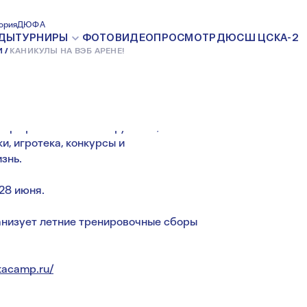
Б АРЕНЕ!
ория
ДЮФА
ДЫ
ТУРНИРЫ
ФОТО
ВИДЕО
ПРОСМОТР
ДЮСШ ЦСКА-2
И
КАНИКУЛЫ НА ВЭБ АРЕНЕ!
17 МАЯ 2019
у профессионального футбола,
и, игротека, конкурсы и
знь.
 28 июня.
анизует летние тренировочные сборы
kacamp.ru/