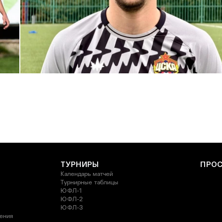
С возвращением в родной клуб, Антон Александрович!
27 ИЮЛЯ 2026 14:40
ТУРНИРЫ
ПРО
Календарь матчей
Турнирные таблицы
ЮФЛ-1
ЮФЛ-2
ЮФЛ-3
ления