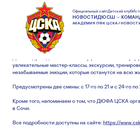
КАНИКУЛЫ НА ВЭ
Официальный сайт
Детский клуб
Ист
НОВОСТИ
ДЮСШ
КОМАН
АКАДЕМИЯ ПФК ЦСКА
НОВОСТ
Детей ждут 5 дней полного погружения в атмосфер
увлекательные мастер-классы, экскурсии, тренировк
незабываемые эмоции, которые останутся на всю жи
Предусмотрены две смены: с 17-го по 21 и с 24-го по
Кроме того, напоминаем о том, что ДЮФА ЦСКА орг
в Сочи.
Все подробности доступны на сайте:
https://www.cs