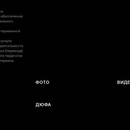
ты
 обеспечение
ельного
атериальной
 услуги
 деятельность
ма (перевода)
те педагогов
атериалы
ФОТО
ВИД
ДЮФА