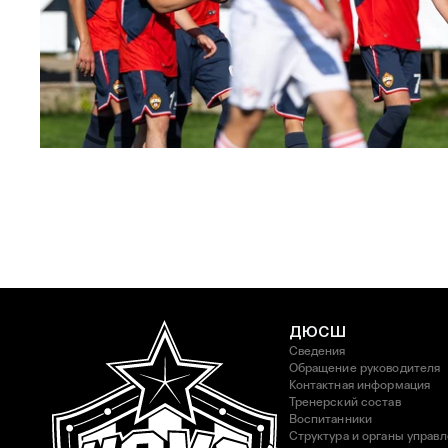
ЮФЛ: Московское дерби на «Октябре»
3 АВГУСТА 2026 14:15
ДЮСШ
Сведения
Обращение руководителя
Контактная информация
Тренерский состав
Воспитанники
Структура и органы управ