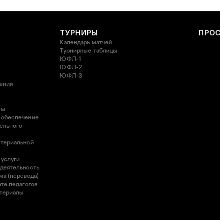
ТУРНИРЫ
ПРО
Календарь матчей
Турнирные таблицы
ЮФЛ-1
ЮФЛ-2
ЮФЛ-3
ления
ты
 обеспечение
ельного
атериальной
 услуги
 деятельность
ма (перевода)
те педагогов
атериалы