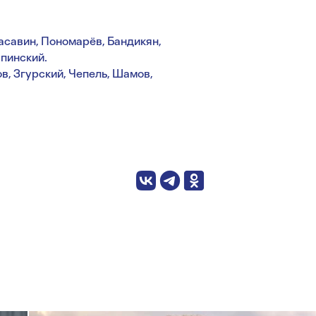
асавин, Пономарёв, Бандикян,
апинский.
в, Згурский, Чепель, Шамов,