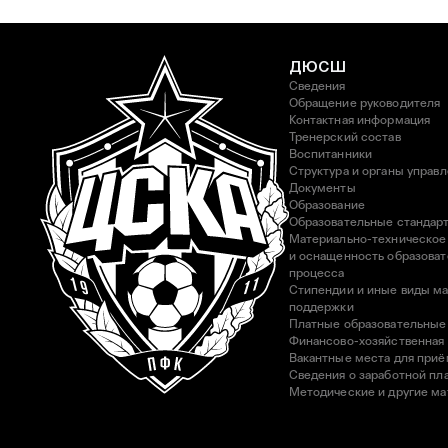
ДЮСШ
Сведения
Обращение руководителя
Контактная информация
Тренерский состав
Воспитанники
Структура и органы управ
Документы
Образование
Образовательные стандар
Материально-техническое
и оснащенность образоват
процесса
Стипендии и иные виды м
поддержки
Платные образовательные
Финансово-хозяйственная
Вакантные места для приё
Сведения о заработной пла
Методические и другие м