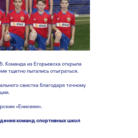
5. Команда из Егорьевска открыла
емя тщетно пытались отыграться.
нального свистка благодаря точному
ции.
ярским «Енисеем».
ждения команд спортивных школ