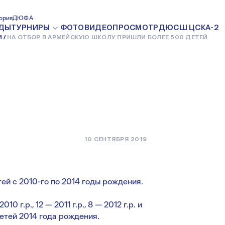
МЕЙСКУЮ
ория
ДЮФА
ДЫ
ТУРНИРЫ
ФОТО
ВИДЕО
ПРОСМОТР
ДЮСШ ЦСКА-2
И
НА ОТБОР В АРМЕЙСКУЮ ШКОЛУ ПРИШЛИ БОЛЕЕ 500 ДЕТЕЙ
БОЛЕЕ 500
10 СЕНТЯБРЯ 2019
ей с 2010-го по 2014 годы рождения.
г.р., 12 — 2011 г.р., 8 — 2012 г.р. и
детей 2014 года рождения.