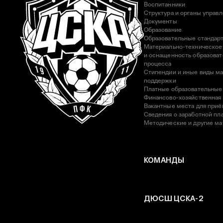
Воспитанники
Структура и органы управ
Документы
Образование
Образовательные стандар
Материально-техническое
и оснащенность образоват
процесса
Стипендии и иные виды м
поддержки
Платные образовательные
Финансово-хозяйственная
Вакантные места для приё
Сведения о заработной пла
Методические и другие м
КОМАНДЫ
ДЮСШ ЦСКА-2