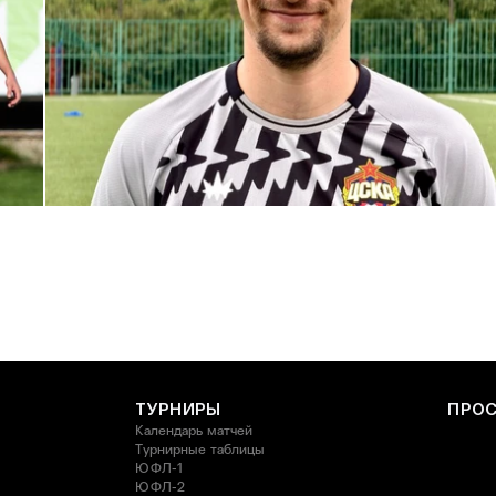
С возвращением в родной клуб, Антон Александрович!
27 ИЮЛЯ 2026 14:40
ТУРНИРЫ
ПРО
Календарь матчей
Турнирные таблицы
ЮФЛ-1
ЮФЛ-2