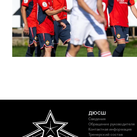
ЮФЛ: Московское дерби на «Октябре»
3 АВГУСТА 2026 14:15
ДЮСШ
Сведения
Обращение руководителя
Контактная информация
Тренерский состав