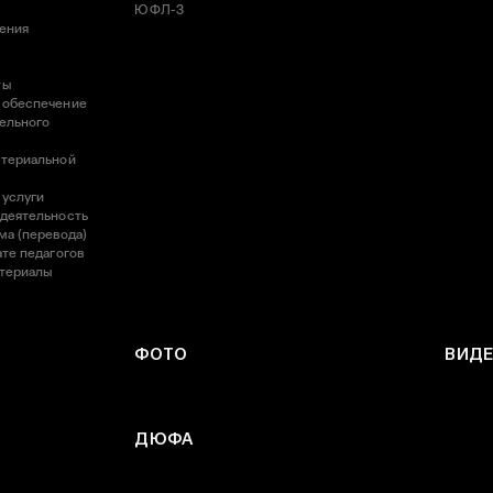
ЮФЛ-3
ления
ты
 обеспечение
ельного
атериальной
 услуги
 деятельность
ма (перевода)
те педагогов
атериалы
ФОТО
ВИД
ДЮФА