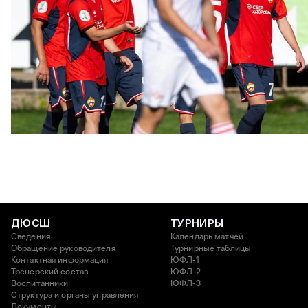
ЮФЛ: Московское дерби на «Октябре»
3 АВГУСТА 2026 14:15
ДЮСШ
ТУРНИРЫ
Сведения
Календарь матчей
Обращение руководителя
Турнирные таблицы
Контактная информация
ЮФЛ-1
Тренерский состав
ЮФЛ-2
Воспитанники
ЮФЛ-3
Структура и органы управления
Документы