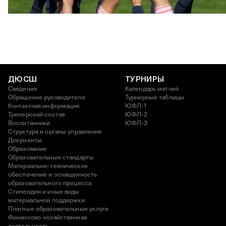
ЮФЛ: Московское дерби на «Октябре»
3 АВГУСТА 2026 14:15
ДЮСШ
ТУРНИРЫ
Сведения
Календарь матчей
Обращение руководителя
Турнирные таблицы
Контактная информация
ЮФЛ-1
Тренерский состав
ЮФЛ-2
Воспитанники
ЮФЛ-3
Структура и органы управления
Документы
Образование
Образовательные стандарты
Материально-техническое
обеспечение и оснащенность
образовательного процесса
Стипендии и иные виды
материальной поддержки
Платные образовательные услуги
Финансово-хозяйственная