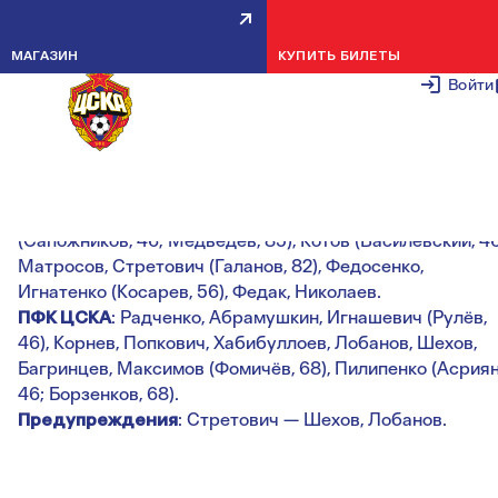
НИЧЬЯ В САНКТ-ПЕТЕРБУРГЕ
МАГАЗИН
КУПИТЬ БИЛЕТЫ
6 НОЯБРЯ 2
Войти
Юношеская футбольная лига
13-й тур
СШОР «Зенит» (Санкт-Петербург) — ПФК ЦСКА — 0:0
СШОР «Зенит»
: Смирнов, Исик, Слободчиков, Зикрань
(Сапожников, 46; Медведев, 85), Котов (Василевский, 46
Матросов, Стретович (Галанов, 82), Федосенко,
Игнатенко (Косарев, 56), Федак, Николаев.
ПФК ЦСКА
: Радченко, Абрамушкин, Игнашевич (Рулёв,
46), Корнев, Попкович, Хабибуллоев, Лобанов, Шехов,
Багринцев, Максимов (Фомичёв, 68), Пилипенко (Асриян
46; Борзенков, 68).
Предупреждения
: Стретович — Шехов, Лобанов.