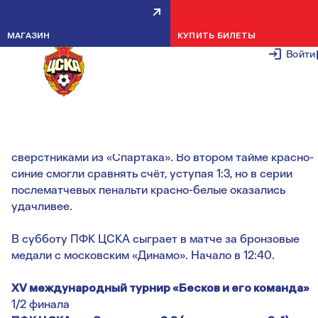
УСТУПИЛИ В ДЕРБИ В СЕРИИ
МАГАЗИН
КУПИТЬ БИЛЕТЫ
ПЕНАЛЬТИ
Войти
15 НОЯБРЯ 2
Команда ДЮСШ ПФК ЦСКА 2006 года рождения
(старший тренер — Евгений Варламов) встречалась со
сверстниками из «Спартака». Во втором тайме красно-
синие смогли сравнять счёт, уступая 1:3, но в серии
послематчевых пенальти красно-белые оказались
удачливее.
В субботу ПФК ЦСКА сыграет в матче за бронзовые
медали с московским «Динамо». Начало в 12:40.
XV международный турнир «Бесков и его команда»
1/2 финала