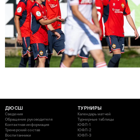
ЮФЛ: Московское дерби на «Октябре»
3 АВГУСТА 2026 14:15
ДЮСШ
ТУРНИРЫ
Сведения
Календарь матчей
Обращение руководителя
Турнирные таблицы
Контактная информация
ЮФЛ-1
Тренерский состав
ЮФЛ-2
Воспитанники
ЮФЛ-3