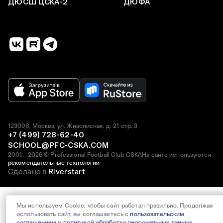
ДЮСШ ЦСКА-2
ДЮФА
123098, Москва, ул. Живописная, д. 21 стр. 3
+7 (499) 728-62-40
SCHOOL@PFC-CSKA.COM
2001—2026 © Professional Football Club CSKA
На сайте используются
рекомендательные технологии
Сделано в
Riverstart
Мы используем Cookie, чтобы сайт работал правильно. Продолжая
использовать сайт, вы соглашаетесь с
пользовательским
соглашением
и
политикой обработки персональных данных
.