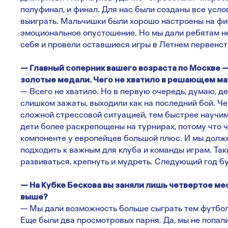
полуфинал, и финал. Для нас были созданы все услов
выиграть. Мальчишки были хорошо настроены на фин
эмоциональное опустошение. Но мы дали ребятам не
себя и провели оставшиеся игры в Летнем первенст
— Главный соперник вашего возраста по Москве —
золотые медали. Чего не хватило в решающем мат
— Всего не хватило. Но в первую очередь, думаю, д
слишком зажаты, выходили как на последний бой. Че
сложной стрессовой ситуацией, тем быстрее научим
дети более раскрепощены на турнирах, потому что ч
компоненте у европейцев большой плюс. И мы долж
подходить к важным для клуба и команды играм. Та
развиваться, крепнуть и мудреть. Следующий год б
— На Кубке Бескова вы заняли лишь четвертое ме
выше?
— Мы дали возможность больше сыграть тем футболи
Еще были два просмотровых парня. Да, мы не попали