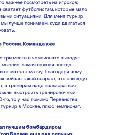
ло важнее посмотреть на игроков:
не хватает футболистам, которые мало
совыми ситуациями. Для меня турнир
 мы лучше понимаем, куда двигаться
ровать.
е России. Команда уже
ые три места в чемпионате выводят
ак мыслил: самая важная всегда
 от матча к матчу, благодаря чему
х сейчас такой возраст, что они ждут
т, а тренерам надо пользоваться
должны выстроить тренировочный
0-го, то у нас помимо Первенства
турнир в Москве, плюс чемпионат.
стал лучшим бомбардиром
Егор Бесаев, еще ряд сильных