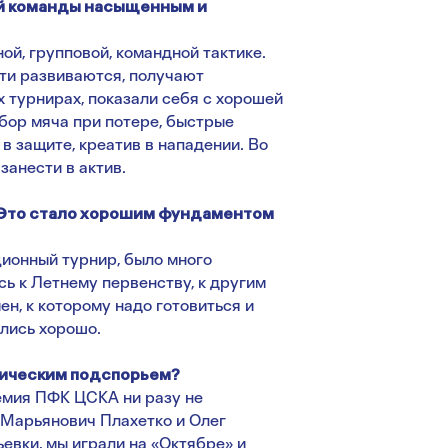
ей команды насыщенным и
ой, групповой, командной тактике.
ети развиваются, получают
 турнирах, показали себя с хорошей
бор мяча при потере, быстрые
в защите, креатив в нападении. Во
занести в актив.
 Это стало хорошим фундаментом
ионный турнир, было много
сь к Летнему первенству, к другим
ен, к которому надо готовиться и
ились хорошо.
гическим подспорьем?
емия ПФК ЦСКА ни разу не
й Марьянович Плахетко и Олег
вки, мы играли на «Октябре» и