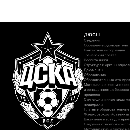
ДЮСШ
Сведения
Обращение руководителя
Контактная информация
Тренерский состав
Воспитанники
Структура и органы управ
Документы
Образование
Образовательные стандар
Материально-техническое
и оснащенность образоват
процесса
Стипендии и иные виды м
поддержки
Платные образовательные
Финансово-хозяйственная
Вакантные места для приё
Сведения о заработной пла
Методические и другие м