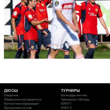
ЮФЛ: Московское дерби на «Октябре»
3 АВГУСТА 2026 14:15
ДЮСШ
ТУРНИРЫ
Сведения
Календарь матчей
Обращение руководителя
Турнирные таблицы
Контактная информация
ЮФЛ-1
Тренерский состав
ЮФЛ-2