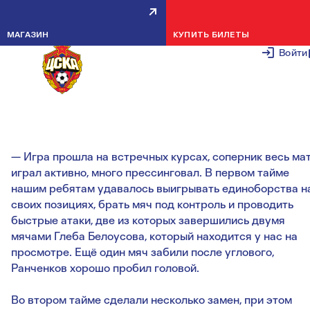
МИХАИЛ ШУМИЛИН: СОПЕРНИК
МАГАЗИН
КУПИТЬ БИЛЕТЫ
ВЕСЬ МАТЧ ИГРАЛ АКТИВНО,
Войти
МНОГО ПРЕССИНГОВАЛ
27 ЯНВАРЯ 2
— Игра прошла на встречных курсах, соперник весь ма
играл активно, много прессинговал. В первом тайме
нашим ребятам удавалось выигрывать единоборства н
своих позициях, брать мяч под контроль и проводить
быстрые атаки, две из которых завершились двумя
мячами Глеба Белоусова, который находится у нас на
просмотре. Ещё один мяч забили после углового,
Ранченков хорошо пробил головой.
Во втором тайме сделали несколько замен, при этом