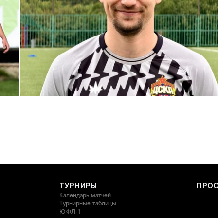
С возвращением в родной клуб, Антон Александрович!
27 ИЮЛЯ 2026 14:40
ТУРНИРЫ
ПРО
Календарь матчей
Турнирные таблицы
ЮФЛ-1