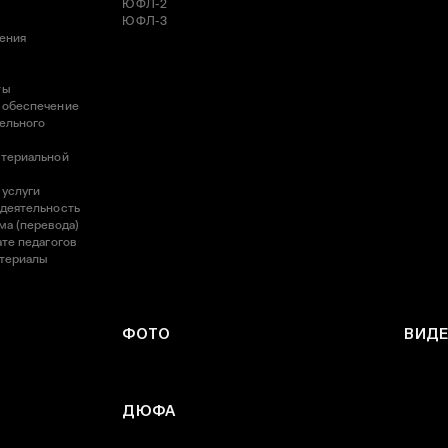
ЮФЛ-2
ЮФЛ-3
ления
ты
 обеспечение
ельного
атериальной
 услуги
 деятельность
ма (перевода)
те педагогов
атериалы
ФОТО
ВИД
ДЮФА