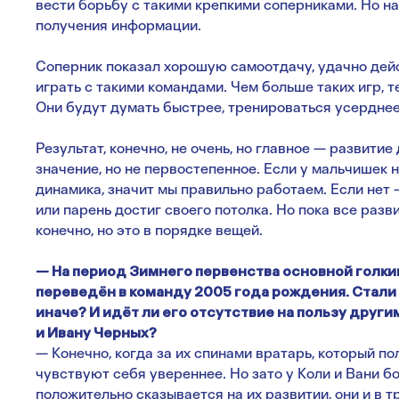
вести борьбу с такими крепкими соперниками. Но н
получения информации.
Соперник показал хорошую самоотдачу, удачно дейс
играть с такими командами. Чем больше таких игр, 
Они будут думать быстрее, тренироваться усерднее
Результат, конечно, не очень, но главное — развити
значение, но не первостепенное. Если у мальчишек
динамика, значит мы правильно работаем. Если нет —
или парень достиг своего потолка. Но пока все разв
конечно, но это в порядке вещей.
— На период Зимнего первенства основной голки
переведён в команду 2005 года рождения. Стали 
иначе? И идёт ли его отсутствие на пользу друг
и Ивану Черных?
— Конечно, когда за их спинами вратарь, который п
чувствуют себя увереннее. Но зато у Коли и Вани б
положительно сказывается на их развитии, они и в 