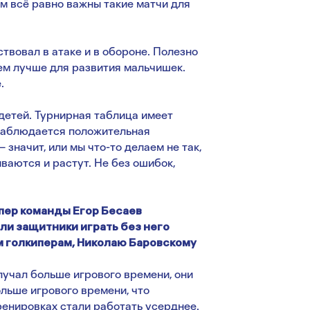
ам всё равно важны такие матчи для
твовал в атаке и в обороне. Полезно
тем лучше для развития мальчишек.
.
е детей. Турнирная таблица имеет
 наблюдается положительная
 значит, или мы что-то делаем не так,
иваются и растут. Не без ошибок,
пер команды Егор Бесаев
ли защитники играть без него
им голкиперам, Николаю Баровскому
олучал больше игрового времени, они
ольше игрового времени, что
тренировках стали работать усерднее.