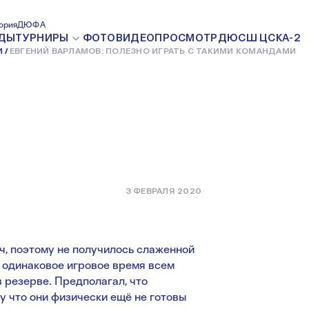
ОВ:
ория
ДЮФА
ДЫ
ТУРНИРЫ
ФОТО
ВИДЕО
ПРОСМОТР
ДЮСШ ЦСКА-2
И
ЕВГЕНИЙ ВАРЛАМОВ: ПОЛЕЗНО ИГРАТЬ С ТАКИМИ КОМАНДАМИ
 С ТАКИМИ
3 ФЕВРАЛЯ 2020
ч, поэтому не получилось слаженной
 одинаковое игровое время всем
 резерве. Предполагал, что
му что они физически ещё не готовы