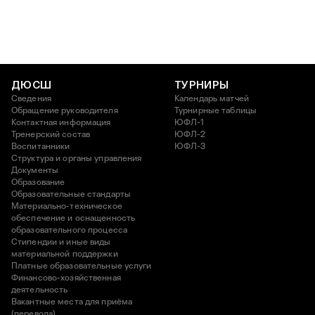
ДЮСШ
ТУРНИРЫ
Сведения
Календарь матчей
Обращение руководителя
Турнирные таблицы
Контактная информация
ЮФЛ-1
Тренерский состав
ЮФЛ-2
Воспитанники
ЮФЛ-3
Структура и органы управления
Документы
Образование
Образовательные стандарты
Материально-техническое
обеспечение и оснащенность
образовательного процесса
Стипендии и иные виды
материальной поддержки
Платные образовательные услуги
Финансово-хозяйственная
деятельность
Вакантные места для приёма
(перевода)