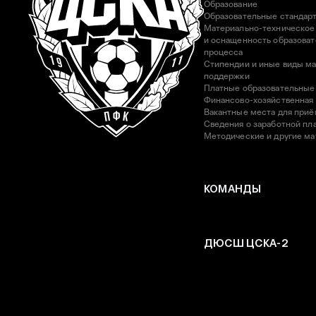
Образование
Образовательные стандар
Материально-техническое
и оснащенность образоват
процесса
Стипендии и иные виды м
поддержки
Платные образовательные
Финансово-хозяйственная
Вакантные места для приё
Сведения о заработной пла
Методические и другие м
КОМАНДЫ
ДЮСШ ЦСКА-2