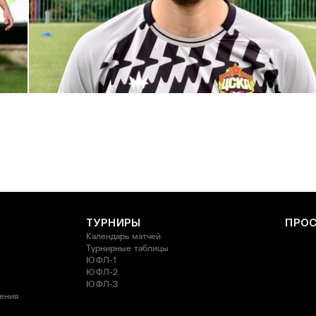
С возвращением в родной клуб, Антон Александрович!
27 ИЮЛЯ 2026 14:40
ТУРНИРЫ
ПРО
Календарь матчей
Турнирные таблицы
ЮФЛ-1
ЮФЛ-2
ЮФЛ-3
ления