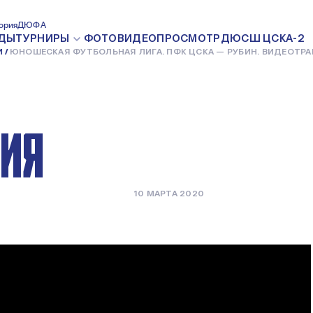
ТБОЛЬНАЯ
ория
ДЮФА
ДЫ
ТУРНИРЫ
ФОТО
ВИДЕО
ПРОСМОТР
ДЮСШ ЦСКА-2
И
ЮНОШЕСКАЯ ФУТБОЛЬНАЯ ЛИГА. ПФК ЦСКА — РУБИН. ВИДЕОТР
— РУБИН.
ЦИЯ
10 МАРТА 2020