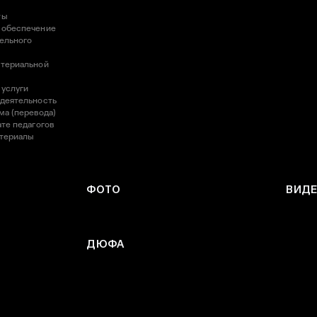
ты
 обеспечение
ельного
атериальной
 услуги
 деятельность
ма (перевода)
те педагогов
атериалы
ФОТО
ВИД
ДЮФА