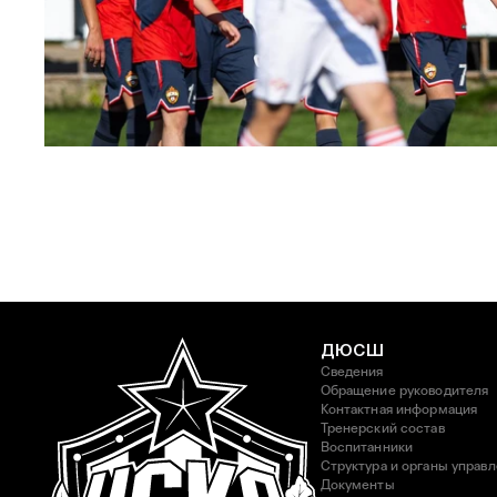
ЮФЛ: Московское дерби на «Октябре»
3 АВГУСТА 2026 14:15
ДЮСШ
Сведения
Обращение руководителя
Контактная информация
Тренерский состав
Воспитанники
Структура и органы управ
Документы