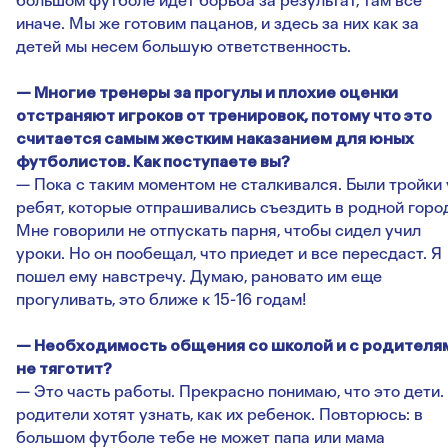
большом футболе идет борьба за результат, там все
иначе. Мы же готовим пацанов, и здесь за них как за
детей мы несем большую ответственность.
— Многие тренеры за прогулы и плохие оценки
отстраняют игроков от тренировок, потому что это
считается самым жестким наказанием для юных
футболистов. Как поступаете вы?
— Пока с таким моментом не сталкивался. Были тройки 
ребят, которые отпрашивались съездить в родной горо
Мне говорили не отпускать парня, чтобы сидел учил
уроки. Но он пообещал, что приедет и все пересдаст. Я
пошел ему навстречу. Думаю, рановато им еще
прогуливать, это ближе к 15-16 годам!
— Необходимость общения со школой и с родителя
не тяготит?
— Это часть работы. Прекрасно понимаю, что это дети.
родители хотят узнать, как их ребенок. Повторюсь: в
большом футболе тебе не может папа или мама