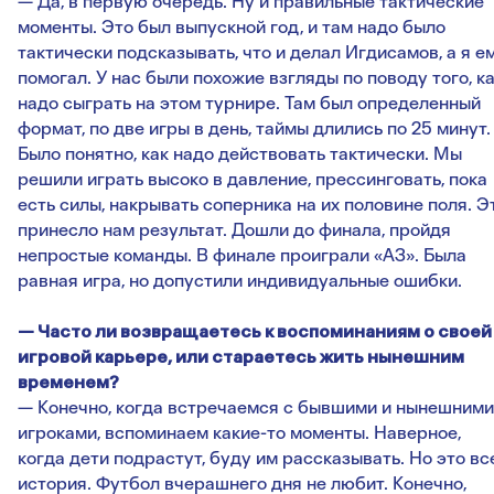
— Да, в первую очередь. Ну и правильные тактические
моменты. Это был выпускной год, и там надо было
тактически подсказывать, что и делал Игдисамов, а я е
помогал. У нас были похожие взгляды по поводу того, к
надо сыграть на этом турнире. Там был определенный
формат, по две игры в день, таймы длились по 25 минут.
Было понятно, как надо действовать тактически. Мы
решили играть высоко в давление, прессинговать, пока
есть силы, накрывать соперника на их половине поля. Э
принесло нам результат. Дошли до финала, пройдя
непростые команды. В финале проиграли «АЗ». Была
равная игра, но допустили индивидуальные ошибки.
— Часто ли возвращаетесь к воспоминаниям о своей
игровой карьере, или стараетесь жить нынешним
временем?
— Конечно, когда встречаемся с бывшими и нынешними
игроками, вспоминаем какие-то моменты. Наверное,
когда дети подрастут, буду им рассказывать. Но это вс
история. Футбол вчерашнего дня не любит. Конечно,