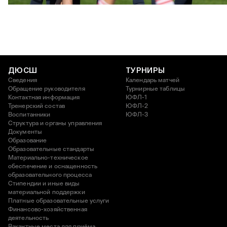
3 АВГУСТА 2026 14:15
ДЮСШ
ТУРНИРЫ
Сведения
Календарь матчей
Обращение руководителя
Турнирные таблицы
Контактная информация
ЮФЛ-1
Тренерский состав
ЮФЛ-2
Воспитанники
ЮФЛ-3
Структура и органы управления
Документы
Образование
Образовательные стандарты
Материально-техническое
обеспечение и оснащенность
образовательного процесса
Стипендии и иные виды
материальной поддержки
Платные образовательные услуги
Финансово-хозяйственная
деятельность
Вакантные места для приёма