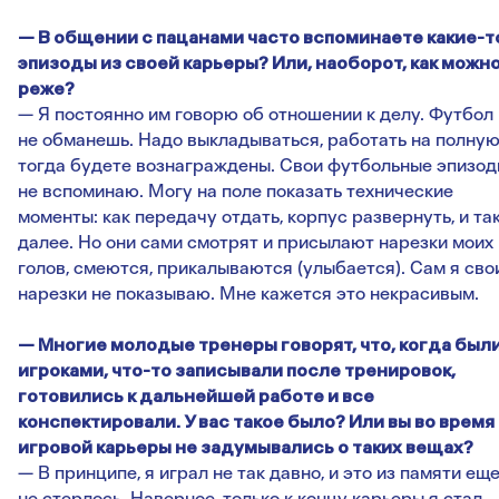
— В общении с пацанами часто вспоминаете какие-т
эпизоды из своей карьеры? Или, наоборот, как можн
реже?
— Я постоянно им говорю об отношении к делу. Футбол
не обманешь. Надо выкладываться, работать на полную
тогда будете вознаграждены. Свои футбольные эпизо
не вспоминаю. Могу на поле показать технические
моменты: как передачу отдать, корпус развернуть, и та
далее. Но они сами смотрят и присылают нарезки моих
голов, смеются, прикалываются (улыбается). Сам я сво
нарезки не показываю. Мне кажется это некрасивым.
— Многие молодые тренеры говорят, что, когда был
игроками, что-то записывали после тренировок,
готовились к дальнейшей работе и все
конспектировали. У вас такое было? Или вы во время
игровой карьеры не задумывались о таких вещах?
— В принципе, я играл не так давно, и это из памяти ещ
не стерлось. Наверное, только к концу карьеры я стал