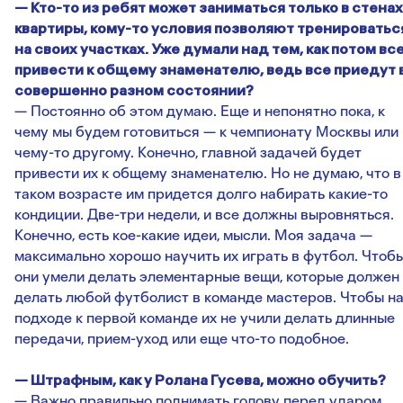
— Кто-то из ребят может заниматься только в стенах
квартиры, кому-то условия позволяют тренироватьс
на своих участках. Уже думали над тем, как потом вс
привести к общему знаменателю, ведь все приедут 
совершенно разном состоянии?
— Постоянно об этом думаю. Еще и непонятно пока, к
чему мы будем готовиться — к чемпионату Москвы или 
чему-то другому. Конечно, главной задачей будет
привести их к общему знаменателю. Но не думаю, что в
таком возрасте им придется долго набирать какие-то
кондиции. Две-три недели, и все должны выровняться.
Конечно, есть кое-какие идеи, мысли. Моя задача —
максимально хорошо научить их играть в футбол. Чтоб
они умели делать элементарные вещи, которые должен
делать любой футболист в команде мастеров. Чтобы н
подходе к первой команде их не учили делать длинные
передачи, прием-уход или еще что-то подобное.
— Штрафным, как у Ролана Гусева, можно обучить?
— Важно правильно поднимать голову перед ударом,