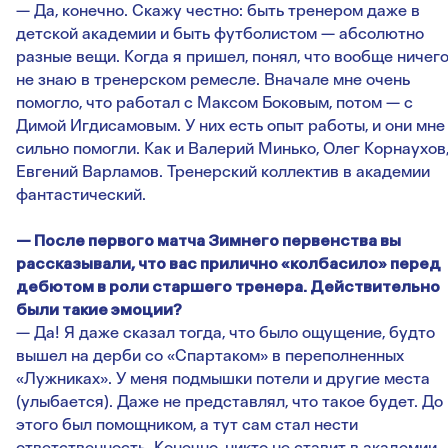
— Да, конечно. Скажу честно: быть тренером даже в
детской академии и быть футболистом — абсолютно
разные вещи. Когда я пришел, понял, что вообще ничег
не знаю в тренерском ремесле. Вначале мне очень
помогло, что работал с Максом Боковым, потом — с
Димой Игдисамовым. У них есть опыт работы, и они мне
сильно помогли. Как и Валерий Минько, Олег Корнаухов
Евгений Варламов. Тренерский коллектив в академии
фантастический.
— После первого матча Зимнего первенства вы
рассказывали, что вас прилично «колбасило» перед
дебютом в роли старшего тренера. Действительно
были такие эмоции?
— Да! Я даже сказал тогда, что было ощущение, будто
вышел на дерби со «Спартаком» в переполненных
«Лужниках». У меня подмышки потели и другие места
(улыбается). Даже не представлял, что такое будет. До
этого был помощником, а тут сам стал нести
ответственность. Конечно, никто не ставит в академии