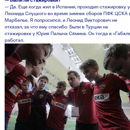
— Были ли стажировки?
— Да. Еще когда жил в Испании, проходил стажировку у
Леонида Слуцкого во время зимних сборов ПФК ЦСКА 
Марбелье. Я попросился, и Леонид Викторович не
отказал, за что ему спасибо. Были в Турции на
стажировке у Юрия Палыча Сёмина. Он тогда в «Габал
работал.