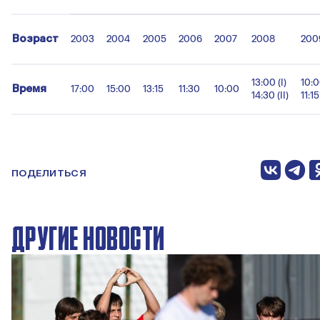
Возраст
2003
2004
2005
2006
2007
2008
200
13:00 (I)
10:0
Время
17:00
15:00
13:15
11:30
10:00
14:30 (II)
11:15 
ПОДЕЛИТЬСЯ
ДРУГИЕ НОВОСТИ