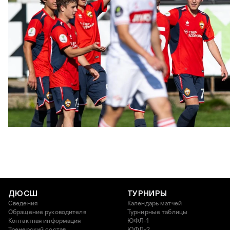
ЮФЛ: Московское дерби на «Октябре»
3 АВГУСТА 2026 14:15
ДЮСШ
ТУРНИРЫ
Сведения
Календарь матчей
Обращение руководителя
Турнирные таблицы
Контактная информация
ЮФЛ-1
Тренерский состав
ЮФЛ-2