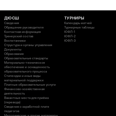
ДЮСШ
ТУРНИРЫ
Сведения
Календарь матчей
Обращение руководителя
Турнирные таблицы
Контактная информация
ЮФЛ-1
Тренерский состав
ЮФЛ-2
Воспитанники
ЮФЛ-3
Структура и органы управления
Документы
Образование
Образовательные стандарты
Материально-техническое
обеспечение и оснащенность
образовательного процесса
Стипендии и иные виды
материальной поддержки
Платные образовательные услуги
Финансово-хозяйственная
деятельность
Вакантные места для приёма
(перевода)
Сведения о заработной плате
педагогов
Методические и другие материалы