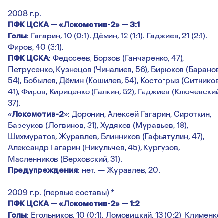
2008 г.р.
ПФК ЦСКА — «Локомотив-2» — 3:1
Голы
: Гагарин, 10 (0:1). Дёмин, 12 (1:1). Гаджиев, 21 (2:1).
Фиров, 40 (3:1).
ПФК ЦСКА
: Федосеев, Борзов (Ганчаренко, 47),
Петрусенко, Кузнецов (Чиналиев, 56), Бирюков (Баранов
54), Бобылев, Дёмин (Кошилев, 54), Костогрыз (Ситников
41), Фиров, Кириценко (Галкин, 52), Гаджиев (Ключевский
37).
«
Локомотив-2
»: Доронин, Алексей Гагарин, Сироткин,
Барсуков (Логвинов, 31), Худяков (Муравьев, 18),
Шихмуратов, Журавлев, Блинников (Гафьятулин, 47),
Александр Гагарин (Никульчев, 45), Кургузов,
Масленников (Верховский, 31).
Предупреждения
: нет. — Журавлев, 20.
2009 г.р. (первые составы) *
ПФК ЦСКА — «Локомотив-2» — 1:2
Голы
: Егольников, 10 (0:1). Ломовицкий, 13 (0:2). Клименк