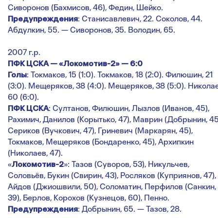
Сиворонов (Бахмисов, 46), Федин, Шейко.
Предупреждения
: Станисавлевич, 22. Соколов, 44.
Абдулкин, 55. — Сиворонов, 35. Володин, 65.
2007 г.р.
ПФК ЦСКА — «Локомотив-2» — 6:0
Голы
: Токмаков, 15 (1:0). Токмаков, 18 (2:0). Филюшин, 21
(3:0). Мещеряков, 38 (4:0). Мещеряков, 38 (5:0). Николае
60 (6:0).
ПФК ЦСКА
: Султанов, Филюшин, Лызлов (Иванов, 45),
Рахимич, Данилов (Корытько, 47), Маврин (Добрынин, 45
Сериков (Вучкович, 47), Гриневич (Маркарян, 45),
Токмаков, Мещеряков (Бондаренко, 45), Архипкин
(Николаев, 47).
«
Локомотив-2
»: Тазов (Суворов, 53), Никульчев,
Соловьёв, Букин (Свирин, 43), Росляков (Куприянов, 47),
Айдов (Джиошвили, 50), Соломатин, Перфилов (Санкин,
39), Берлов, Корохов (Кузнецов, 60), Пенно.
Предупреждения
: Добрынин, 65. — Тазов, 28.