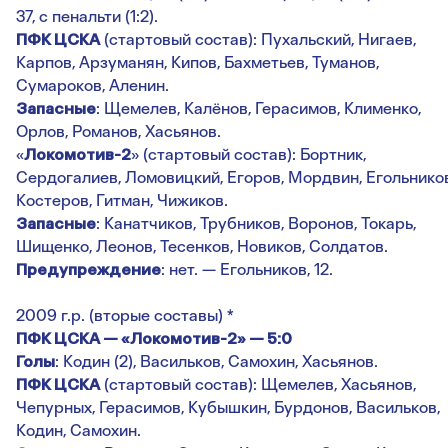
37, с пенальти (1:2).
ПФК ЦСКА
(стартовый состав): Пухальский, Нигаев,
Карпов, Арзуманян, Кипов, Бахметьев, Туманов,
Сумароков, Аленин.
Запасные
: Щемелев, Калёнов, Герасимов, Клименко,
Орлов, Романов, Хасьянов.
«
Локомотив-2
» (стартовый состав): Бортник,
Сердогалиев, Ломовицкий, Егоров, Мордвин, Егольников
Костеров, Гитман, Чижиков.
Запасные
: Канатчиков, Трубников, Воронов, Токарь,
Шищенко, Леонов, Тесенков, Новиков, Солдатов.
Предупреждение
: нет. — Егольников, 12.
2009 г.р. (вторые составы) *
ПФК ЦСКА — «Локомотив-2» — 5:0
Голы
: Кодин (2), Васильков, Самохин, Хасьянов.
ПФК ЦСКА
(стартовый состав): Щемелев, Хасьянов,
Чепурных, Герасимов, Кубышкин, Бурдонов, Васильков,
Кодин, Самохин.