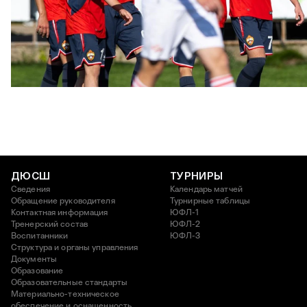
ЮФЛ: Московское дерби на «Октябре»
3 АВГУСТА 2026 14:15
ДЮСШ
ТУРНИРЫ
Сведения
Календарь матчей
Обращение руководителя
Турнирные таблицы
Контактная информация
ЮФЛ-1
Тренерский состав
ЮФЛ-2
Воспитанники
ЮФЛ-3
Структура и органы управления
Документы
Образование
Образовательные стандарты
Материально-техническое
обеспечение и оснащенность