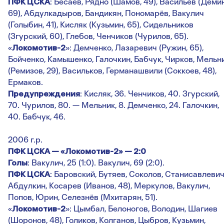
ПФК ЦСКА
: Бесаев, Рядно (Шамов, 49), Васильев (Дёмин
69), Абдулкадыров, Бандикян, Пономарёв, Вакулич
(Голыбин, 41), Кисляк (Кузьмин, 65), Сидельников
(Згурский, 60), Глебов, Ченчиков (Чурилов, 65).
«
Локомотив-2
»: Демченко, Лазаревич (Ружин, 65),
Бойченко, Камышенко, Галочкин, Бабчук, Чирков, Мельн
(Ремизов, 29), Васильков, Германашвили (Соккоев, 48),
Ермаков.
Предупреждения
: Кисляк, 36. Ченчиков, 40. Згурский,
70. Чурилов, 80. — Мельник, 8. Демченко, 24. Галочкин,
40. Бабчук, 46.
2006 г.р.
ПФК ЦСКА — «Локомотив-2» — 2:0
Голы
: Вакулич, 25 (1:0). Вакулич, 69 (2:0).
ПФК ЦСКА
: Баровский, Бутяев, Соколов, Станисавлевич
Абдулкин, Косарев (Иванов, 48), Меркулов, Вакулич,
Попов, Юрин, Селезнёв (Мхитарян, 51).
«
Локомотив-2
»: Цымбал, Белоногов, Володин, Шагиев
(Шоронов, 48), Голиков, Колганов, Цыбров, Кузьмин,