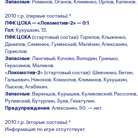
Запасные
: Романов, Оганов, Клименко, Орлов, Каленов.
2010 г.р. (первые составы) *
ПФК ЦСКА — «Локомотив-2» — 0:1
Гол
: Кукушкин, 13.
ПФК ЦСКА
(стартовый состав): Горелов, Клыженко,
Данилов, Семенюк, Гуменский, Мелёхин, Алексанян,
Горислов.
Запасные
: Лангавый, Кочоян, Володин, Гринько,
Герасимов, Маликов.
«
Локомотив-2
» (стартовый состав): Шевченко, Бетин,
Галькевич, Никонов, Комзолов, Климанов, Кукушкин,
Лысков, Агабекян.
Запасные
: Варенцов, Курышев, Куликовский, Рассолов,
Рулевский, Бутурлин, Зуев, Гизатулин.
Предупреждения
: Алексанян, 50. — нет.
2010 г.р. (вторые составы) *
Информация по игре отсутствует