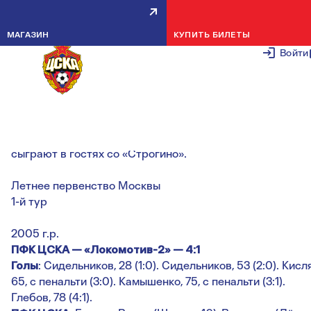
ВСЕ ЗАЧЕТНЫЕ КОМАНДЫ
МАГАЗИН
КУПИТЬ БИЛЕТЫ
ВЫИГРАЛИ У ЛОКОМОТИВА-2
Войти
19 АПРЕЛЯ 2
Встречи всех зачетных возрастов завершились в польз
красно-синих. В следующем туре, 24-25 апреля, армей
сыграют в гостях со «Строгино».
Летнее первенство Москвы
1-й тур
2005 г.р.
ПФК ЦСКА — «Локомотив-2» — 4:1
Голы
: Сидельников, 28 (1:0). Сидельников, 53 (2:0). Кисл
65, с пенальти (3:0). Камышенко, 75, с пенальти (3:1).
Глебов, 78 (4:1).