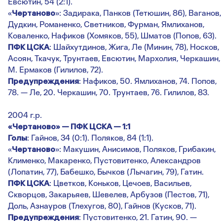
Евсютин, 54 (2:1).
«
Чертаново
»: Задирака, Панков (Тетюшин, 86), Ваганов,
Дудкин, Романенко, Светников, Фурман, Ямлиханов,
Коваленко, Нафиков (Хомяков, 55), Шматов (Попов, 63).
ПФК ЦСКА
: Шайхутдинов, Жига, Ле (Минин, 78), Носков,
Асоян, Ткачук, Трунтаев, Евсютин, Мархолия, Черкашин,
М. Ермаков (Гилилов, 72).
Предупреждения
: Нафиков, 50. Ямлиханов, 74. Попов,
78. — Ле, 20. Черкашин, 70. Трунтаев, 76. Гилилов, 83.
2004 г.р.
«Чертаново» — ПФК ЦСКА — 1:1
Голы
: Гайнов, 34 (0:1). Поляков, 84 (1:1).
«
Чертаново
»: Макушин, Анисимов, Поляков, Грибакин,
Клименко, Макаренко, Пустовитенко, Александров
(Лопатин, 77), Бабешко, Бычков (Лычагин, 79), Гатин.
ПФК ЦСКА
: Цветков, Коньков, Цечоев, Васильев,
Скворцов, Закарьяев, Шевелев, Арбузов (Пестов, 71),
Доль, Азнауров (Тлехугов, 80), Гайнов (Кусков, 71).
Предупреждения
: Пустовитенко, 21. Гатин, 90. —