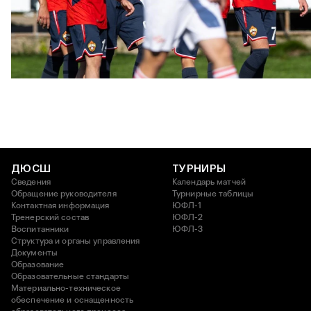
ЮФЛ: Московское дерби на «Октябре»
3 АВГУСТА 2026 14:15
ДЮСШ
ТУРНИРЫ
Сведения
Календарь матчей
Обращение руководителя
Турнирные таблицы
Контактная информация
ЮФЛ-1
Тренерский состав
ЮФЛ-2
Воспитанники
ЮФЛ-3
Структура и органы управления
Документы
Образование
Образовательные стандарты
Материально-техническое
обеспечение и оснащенность