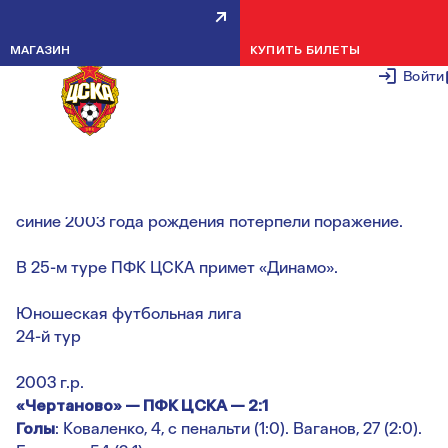
АРМЕЙЦЫ СЫГРАЛИ ПРОТИВ
МАГАЗИН
КУПИТЬ БИЛЕТЫ
ЧЕРТАНОВО В ЮФЛ
Войти
8 МАЯ 2
Армейцы сыграли в гостях против «Чертаново». Коман
ЮФЛ-2 в концовке матча упустила победу, а красно-
синие 2003 года рождения потерпели поражение.
В 25-м туре ПФК ЦСКА примет «Динамо».
Юношеская футбольная лига
24-й тур
2003 г.р.
«Чертаново» — ПФК ЦСКА — 2:1
Голы
: Коваленко, 4, с пенальти (1:0). Ваганов, 27 (2:0).