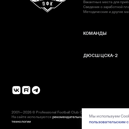
Вакантные места для приё
Сведения о заработной пла
Методические и другие м
КОМАНДЫ
ДЮСШ ЦСКА-2
2001—2026 © Professional Football Club CSKA
Мы используем Cook
На сайте используются
рекомендательные
пользовательским 
технологии