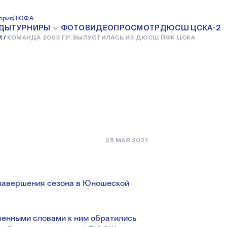
Р.
ория
ДЮФА
ДЫ
ТУРНИРЫ
ФОТО
ВИДЕО
ПРОСМОТР
ДЮСШ ЦСКА-2
И
КОМАНДА 2003 Г.Р. ВЫПУСТИЛАСЬ ИЗ ДЮСШ ПФК ЦСКА
ИЗ ДЮСШ
25 МАЯ 2021
 завершения сезона в Юношеской
венными словами к ним обратились