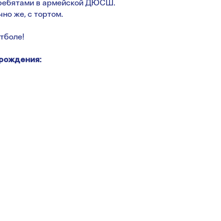
 ребятами в армейской ДЮСШ.
о же, с тортом.
тболе!
рождения: