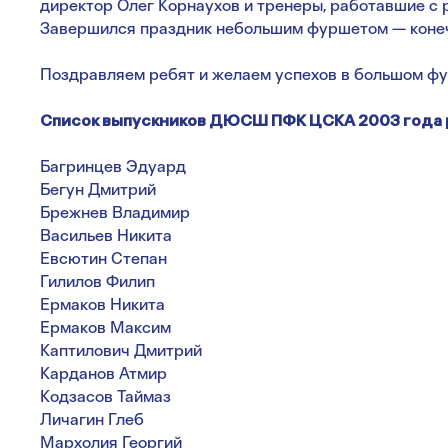
директор Олег Корнаухов и тренеры, работавшие с
Завершился праздник небольшим фуршетом — конечн
Поздравляем ребят и желаем успехов в большом фу
Список выпускников ДЮСШ ПФК ЦСКА 2003 года 
Багринцев Эдуард
Бегун Дмитрий
Брежнев Владимир
Васильев Никита
Евсютин Степан
Гилилов Филип
Ермаков Никита
Ермаков Максим
Каптилович Дмитрий
Карданов Атмир
Кодзасов Таймаз
Личагин Глеб
Мархолия Георгий