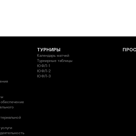
ТУРНИРЫ
ПРО
Календарь матчей
Турнирные таблицы
ЮФЛ-1
ЮФЛ-2
ЮФЛ-3
ления
ты
 обеспечение
ельного
атериальной
 услуги
 деятельность