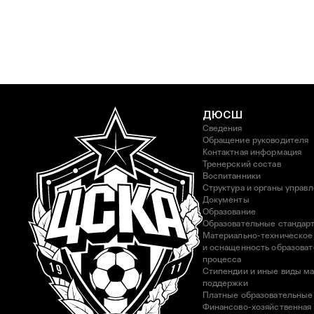
ДЮСШ
Сведения
Обращение руководителя
Контактная информация
Тренерский состав
Воспитанники
Структура и органы управ
Документы
Образование
Образовательные стандар
Материально-техническое
и оснащенность образоват
процесса
Стипендии и иные виды м
поддержки
Платные образовательные
Финансово-хозяйственная