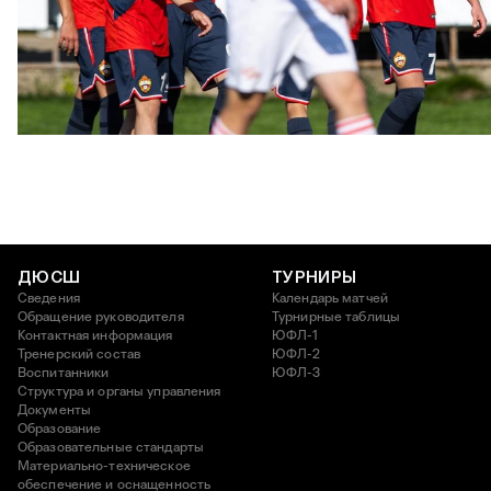
ЮФЛ: Московское дерби на «Октябре»
3 АВГУСТА 2026 14:15
ДЮСШ
ТУРНИРЫ
Сведения
Календарь матчей
Обращение руководителя
Турнирные таблицы
Контактная информация
ЮФЛ-1
Тренерский состав
ЮФЛ-2
Воспитанники
ЮФЛ-3
Структура и органы управления
Документы
Образование
Образовательные стандарты
Материально-техническое
обеспечение и оснащенность