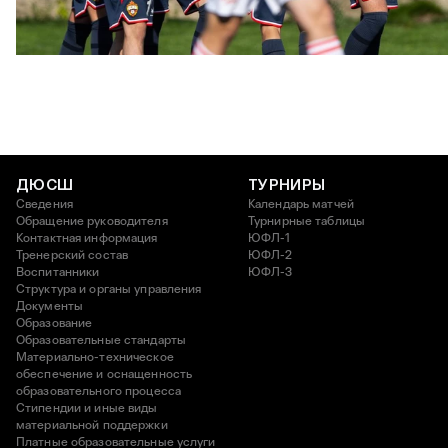
ЮФЛ: Московское дерби на «Октябре»
3 АВГУСТА 2026 14:15
ДЮСШ
ТУРНИРЫ
Сведения
Календарь матчей
Обращение руководителя
Турнирные таблицы
Контактная информация
ЮФЛ-1
Тренерский состав
ЮФЛ-2
Воспитанники
ЮФЛ-3
Структура и органы управления
Документы
Образование
Образовательные стандарты
Материально-техническое
обеспечение и оснащенность
образовательного процесса
Стипендии и иные виды
материальной поддержки
Платные образовательные услуги