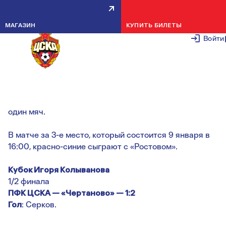
ПФК ЦСКА СЫГРАЕТ С
МАГАЗИН
КУПИТЬ БИЛЕТЫ
РОСТОВОМ В МАТЧЕ ЗА БРОНЗ
Войти
8 ЯНВАРЯ 2
Армейцы встречались с хозяевами турнира —
сверстниками из «Чертаново» и уступили с разницей в
один мяч.
В матче за 3-е место, который состоится 9 января в
16:00, красно-синие сыграют с «Ростовом».
Кубок Игоря Колыванова
1/2 финала
ПФК ЦСКА — «Чертаново» — 1:2
Гол
: Серков.