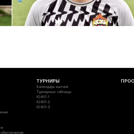
С возвращением в родной клуб, Антон Александрович!
27 ИЮЛЯ 2026 14:40
ТУРНИРЫ
ПРО
Календарь матчей
Турнирные таблицы
ЮФЛ-1
ЮФЛ-2
ЮФЛ-3
ления
ты
 обеспечение