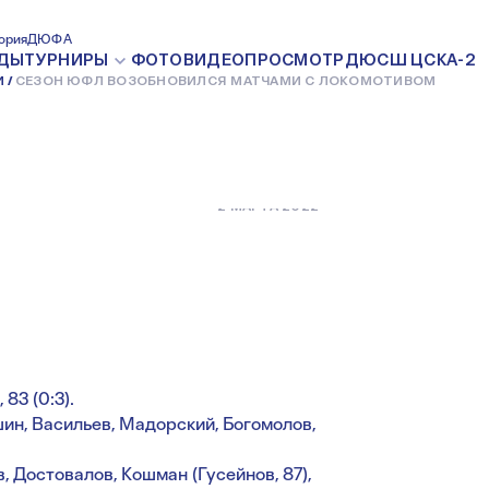
ОБНОВИЛСЯ
ория
ДЮФА
ДЫ
ТУРНИРЫ
ФОТО
ВИДЕО
ПРОСМОТР
ДЮСШ ЦСКА-2
И
СЕЗОН ЮФЛ ВОЗОБНОВИЛСЯ МАТЧАМИ С ЛОКОМОТИВОМ
КОМОТИВОМ
2 МАРТА 2022
 83 (0:3).
шин, Васильев, Мадорский, Богомолов,
, Достовалов, Кошман (Гусейнов, 87),