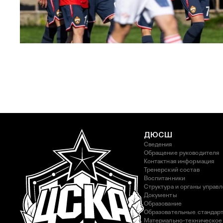
ЮФЛ: Московское дерби на «Октябре»
3 АВГУСТА 2026 14:15
ДЮСШ
Сведения
Обращение руководителя
Контактная информация
Тренерский состав
Воспитанники
Структура и органы управ
Документы
Образование
Образовательные стандар
Материально-техническое