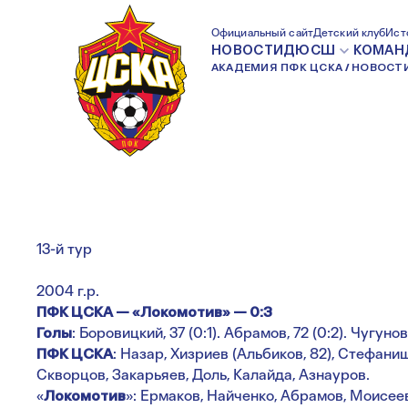
СЕЗОН ЮФЛ ВОЗ
Официальный сайт
Детский клуб
Ист
НОВОСТИ
ДЮСШ
КОМАН
АКАДЕМИЯ ПФК ЦСКА
НОВОСТ
МАТЧАМИ С ЛО
13-й тур
2004 г.р.
ПФК ЦСКА — «Локомотив» — 0:3
Голы
: Боровицкий, 37 (0:1). Абрамов, 72 (0:2). Чугунов,
ПФК ЦСКА
: Назар, Хизриев (Альбиков, 82), Стефани
Скворцов, Закарьяев, Доль, Калайда, Азнауров.
«
Локомотив
»: Ермаков, Найченко, Абрамов, Моисеев