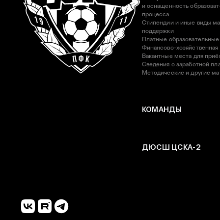
и оснащенность образоват
процесса
Стипендии и иные виды м
поддержки
Платные образовательные
Финансово-хозяйственная
Вакантные места для приё
Сведения о заработной пла
Методические и другие м
КОМАНДЫ
ДЮСШ ЦСКА-2