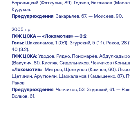
Боровицкий (Фаткулин, 89), Годяев, Багамаев (Масало
Кудухов.
Предупреждения
: Закарьяев, 67. — Моисеев, 90.
2005 г.р.
ПФК ЦСКА — «Локомотив» — 3:2
Голы
: Шахкаламов, 1 (0:1). Згурский, 5 (1:1). Раков, 28 
40 (3:2).
ПФК ЦСКА
: Удодов, Рядно, Пономарёв, Абдулкадыро
(Вакулич, 81), Кисляк, Сидельников, Ченчиков (Коньшин
«
Локомотив
»: Митров, Щелкунов (Камнев, 60), Лысов
Щетинин, Арутюнян, Шахкаламов (Камышенко, 87), П
Раков
Предупреждения
: Ченчиков, 53. Згурский, 61. — Ра
Волков, 61.