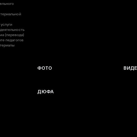
ельного
атериальной
 услуги
 деятельность
ма (перевода)
те педагогов
атериалы
ФОТО
ВИД
ДЮФА