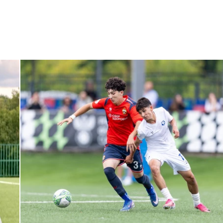
ЮФЛ: Армейцы приняли «Чертаново»