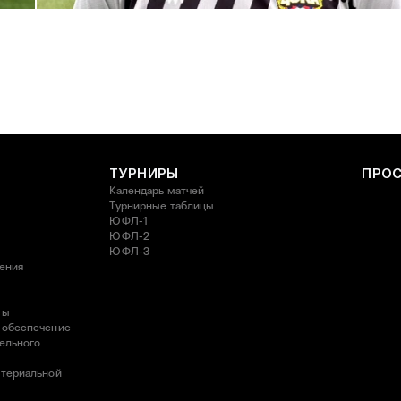
27 ИЮЛЯ 2026 14:40
ТУРНИРЫ
ПРО
Календарь матчей
Турнирные таблицы
ЮФЛ-1
ЮФЛ-2
ЮФЛ-3
ления
ты
 обеспечение
ельного
атериальной