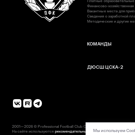
Платные образовательные
Финансово-хозяйственная
Вакантные места для приё
Сведения о заработной пла
Методические и другие м
КОМАНДЫ
ДЮСШ ЦСКА-2
2001—2026 © Professional Football Club CSKA
Мы используем Cook
На сайте используются
рекомендательные