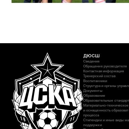
3 АВГУСТА 2026 14:15
ДЮСШ
Сведения
Обращение руководителя
Контактная информация
Тренерский состав
Воспитанники
Структура и органы управ
Документы
Образование
Образовательные стандар
Материально-техническое
и оснащенность образоват
процесса
Стипендии и иные виды м
поддержки