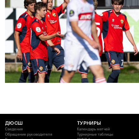
ЮФЛ: Московское дерби на «Октябре»
3 АВГУСТА 2026 14:15
ДЮСШ
ТУРНИРЫ
Сведения
Календарь матчей
Обращение руководителя
Турнирные таблицы