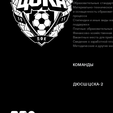
Образовательные стандар
Материально-техническое
и оснащенность образоват
процесса
Стипендии и иные виды м
поддержки
Платные образовательные
Финансово-хозяйственная
Вакантные места для приё
Сведения о заработной пла
Методические и другие м
КОМАНДЫ
ДЮСШ ЦСКА-2