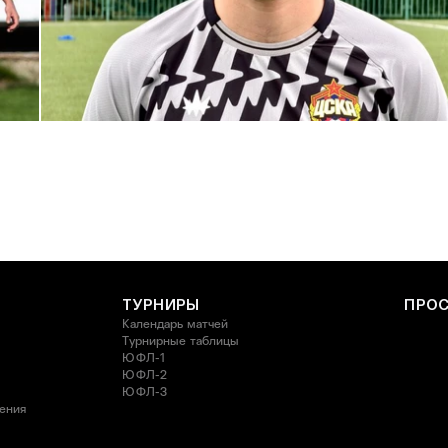
С возвращением в родной клуб, Антон Александрович!
27 ИЮЛЯ 2026 14:40
ТУРНИРЫ
ПРО
Календарь матчей
Турнирные таблицы
ЮФЛ-1
ЮФЛ-2
ЮФЛ-3
ления