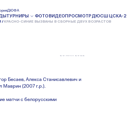
ВЫЗВАНЫ В
ория
ДЮФА
ДЫ
ТУРНИРЫ
ФОТО
ВИДЕО
ПРОСМОТР
ДЮСШ ЦСКА-2
И
КРАСНО-СИНИЕ ВЫЗВАНЫ В СБОРНЫЕ ДВУХ ВОЗРАСТОВ
ВОЗРАСТОВ
28 МАЯ 2022
ор Бесаев, Алекса Станисавлевич и
Маврин (2007 г.р.).
ие матчи с белорусскими