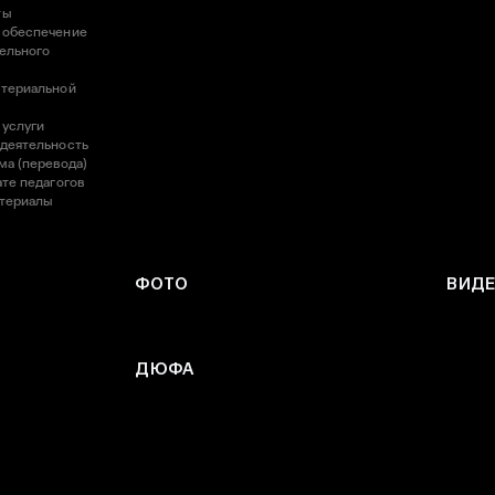
ты
 обеспечение
ельного
атериальной
 услуги
 деятельность
ма (перевода)
те педагогов
атериалы
ФОТО
ВИД
ДЮФА