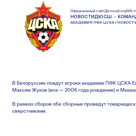
КРАСНО-СИНИЕ 
Официальный сайт
Детский клуб
Ист
НОВОСТИ
ДЮСШ
КОМАН
АКАДЕМИЯ ПФК ЦСКА
НОВОСТ
СБОРНЫЕ ДВУХ 
В Белоруссию поедут игроки академии ПФК ЦСКА Ег
Максим Жуков (все — 2006 года рождения) и Михаил 
В рамках сборов обе сборные проведут товарищеск
сверстниками.