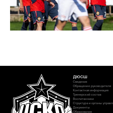
ЮФЛ: Московское дерби на «Октябре»
3 АВГУСТА 2026 14:15
ДЮСШ
Сведения
Обращение руководителя
Контактная информация
Тренерский состав
Воспитанники
Структура и органы управ
Документы
Образование