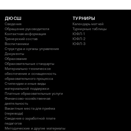
ДЮСШ
ТУРНИРЫ
Сведения
Календарь матчей
Обращение руководителя
Турнирные таблицы
Контактная информация
ЮФЛ-1
Тренерский состав
ЮФЛ-2
Воспитанники
ЮФЛ-3
Структура и органы управления
Документы
Образование
Образовательные стандарты
Материально-техническое
обеспечение и оснащенность
образовательного процесса
Стипендии и иные виды
материальной поддержки
Платные образовательные услуги
Финансово-хозяйственная
деятельность
Вакантные места для приёма
(перевода)
Сведения о заработной плате
педагогов
Методические и другие материалы