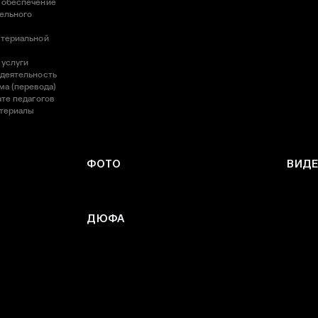
 обеспечение
ельного
атериальной
 услуги
 деятельность
ма (перевода)
те педагогов
атериалы
ФОТО
ВИД
ДЮФА