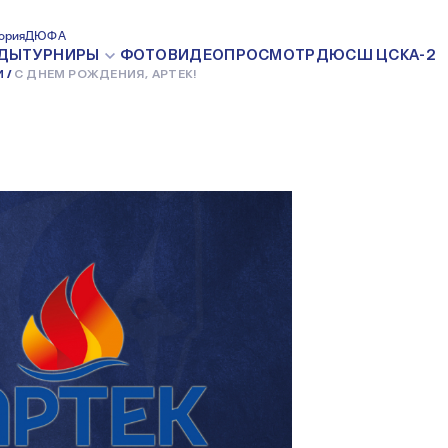
Я, АРТЕК!
ория
ДЮФА
ДЫ
ТУРНИРЫ
ФОТО
ВИДЕО
ПРОСМОТР
ДЮСШ ЦСКА-2
И
С ДНЕМ РОЖДЕНИЯ, АРТЕК!
16 ИЮНЯ 2022