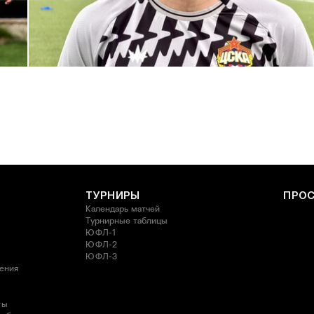
С возвращением в родной клуб, Антон Александрович!
27 ИЮЛЯ 2026 14:40
ТУРНИРЫ
ПРО
Календарь матчей
Турнирные таблицы
ЮФЛ-1
ЮФЛ-2
ЮФЛ-3
ления
ты