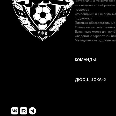
Материально-техническое
и оснащенность образоват
процесса
Стипендии и иные виды м
поддержки
Платные образовательные
Финансово-хозяйственная
Вакантные места для приё
Сведения о заработной пла
Методические и другие м
КОМАНДЫ
ДЮСШ ЦСКА-2