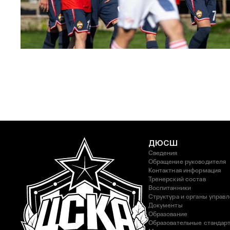
ЮФЛ: Московское дерби на «Октябре»
3 АВГУСТА 2026 14:15
ДЮСШ
Сведения
Обращение руководителя
Контактная информация
Тренерский состав
Воспитанники
Структура и органы управ
Документы
Образование
Образовательные стандар