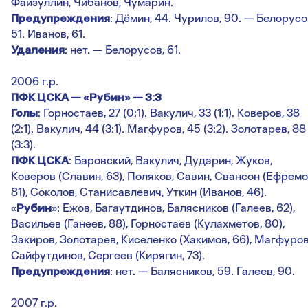
Файзуллин, Чибанов, Чумарин.
Предупреждения
: Дёмин, 44. Чурилов, 90. — Белорусо
51. Иванов, 61.
Удаления
: нет. — Белорусов, 61.
2006 г.р.
ПФК ЦСКА — «Рубин» — 3:3
Голы
: Горностаев, 27 (0:1). Вакулич, 33 (1:1). Коверов, 38
(2:1). Вакулич, 44 (3:1). Магфуров, 45 (3:2). Золотарев, 88
(3:3).
ПФК ЦСКА
: Баровский, Вакулич, Дударин, Жуков,
Коверов (Славин, 63), Поляков, Савин, Свансон (Ефремо
81), Соколов, Станисавлевич, Уткин (Иванов, 46).
«
Рубин
»: Ежов, Багаутдинов, Балясников (Галеев, 62),
Васильев (Ганеев, 88), Горностаев (Кулахметов, 80),
Закиров, Золотарев, Киселенко (Хакимов, 66), Магфуров
Сайфутдинов, Сергеев (Кирягин, 73).
Предупреждения
: нет. — Балясников, 59. Галеев, 90.
2007 г.р.