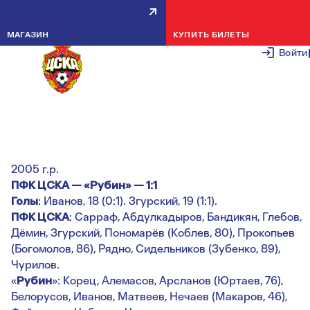
ЮФЛ, 15-Й ТУР: ИТОГИ МАТЧЕ
МАГАЗИН
КУПИТЬ БИЛЕТЫ
ПРОТИВ РУБИНА
Войти
5 НОЯБРЯ 2
Юношеская футбольная лига
15-й тур
2005 г.р.
ПФК ЦСКА — «Рубин» — 1:1
Голы
: Иванов, 18 (0:1). Згурский, 19 (1:1).
ПФК ЦСКА
: Сарраф, Абдулкадыров, Бандикян, Глебов,
Дёмин, Згурский, Пономарёв (Коблев, 80), Прокопьев
(Богомолов, 86), Рядно, Сидельников (Зубенко, 89),
Чурилов.
«
Рубин
»: Корец, Алемасов, Арсланов (Юртаев, 76),
Белорусов, Иванов, Матвеев, Нечаев (Макаров, 46),