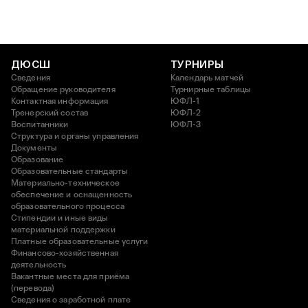
ДЮСШ
ТУРНИРЫ
Сведения
Календарь матчей
Обращение руководителя
Турнирные таблицы
Контактная информация
ЮФЛ-1
Тренерский состав
ЮФЛ-2
Воспитанники
ЮФЛ-3
Структура и органы управления
Документы
Образование
Образовательные стандарты
Материально-техническое
обеспечение и оснащенность
образовательного процесса
Стипендии и иные виды
материальной поддержки
Платные образовательные услуги
Финансово-хозяйственная
деятельность
Вакантные места для приёма
(перевода)
Сведения о заработной плате