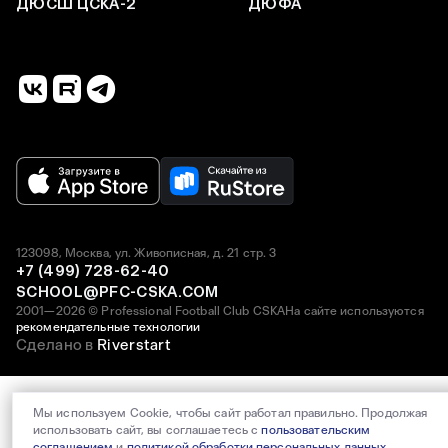
ДЮСШ ЦСКА-2
ДЮФА
123098, Москва, ул. Живописная, д. 21 стр. 3
+7 (499) 728-62-40
SCHOOL@PFC-CSKA.COM
2001—2026 © Professional Football Club CSKA
На сайте используются
рекомендательные технологии
Сделано в
Riverstart
Мы используем Cookie, чтобы сайт работал правильно. Продолжая
использовать сайт, вы соглашаетесь с
пользовательским
соглашением
и
политикой обработки персональных данных
.