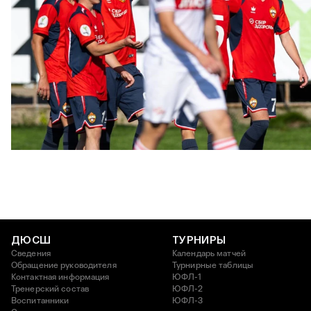
ЮФЛ: Московское дерби на «Октябре»
3 АВГУСТА 2026 14:15
ДЮСШ
ТУРНИРЫ
Сведения
Календарь матчей
Обращение руководителя
Турнирные таблицы
Контактная информация
ЮФЛ-1
Тренерский состав
ЮФЛ-2
Воспитанники
ЮФЛ-3