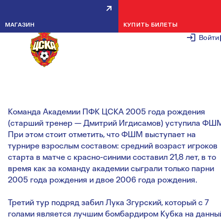
ВЫПУСКНОЙ ВОЗРАСТ УСТУПИ
МАГАЗИН
КУПИТЬ БИЛЕТЫ
ФШМ В КУБКЕ ПРЕЗИДЕНТА
Войти
МФФ
8 ФЕВРАЛЯ 2
Команда Академии ПФК ЦСКА 2005 года рождения
(старший тренер — Дмитрий Игдисамов) уступила ФШ
При этом стоит отметить, что ФШМ выступает на
турнире взрослым составом: средний возраст игроков
старта в матче с красно-синими составил 21,8 лет, в то
время как за команду академии сыграли только парни
2005 года рождения и двое 2006 года рождения.
Третий тур подряд забил Лука Згурский, который с 7
голами является лучшим бомбардиром Кубка на данны