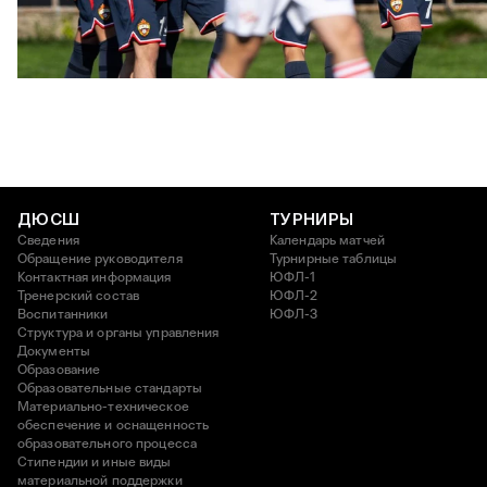
ЮФЛ: Московское дерби на «Октябре»
3 АВГУСТА 2026 14:15
ДЮСШ
ТУРНИРЫ
Сведения
Календарь матчей
Обращение руководителя
Турнирные таблицы
Контактная информация
ЮФЛ-1
Тренерский состав
ЮФЛ-2
Воспитанники
ЮФЛ-3
Структура и органы управления
Документы
Образование
Образовательные стандарты
Материально-техническое
обеспечение и оснащенность
образовательного процесса
Стипендии и иные виды
материальной поддержки