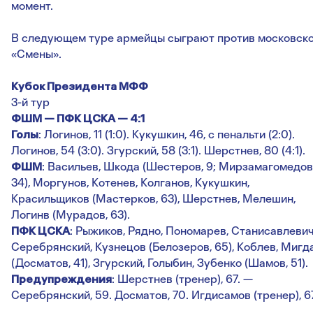
момент.
В следующем туре армейцы сыграют против московск
«Смены».
Кубок Президента МФФ
3-й тур
ФШМ — ПФК ЦСКА — 4:1
Голы
: Логинов, 11 (1:0). Кукушкин, 46, с пенальти (2:0).
Логинов, 54 (3:0). Згурский, 58 (3:1). Шерстнев, 80 (4:1).
ФШМ
: Васильев, Шкода (Шестеров, 9; Мирзамагомедов
34), Моргунов, Котенев, Колганов, Кукушкин,
Красильщиков (Мастерков, 63), Шерстнев, Мелешин,
Логинв (Мурадов, 63).
ПФК ЦСКА
: Рыжиков, Рядно, Пономарев, Станисавлевич
Серебрянский, Кузнецов (Белозеров, 65), Коблев, Мигд
(Досматов, 41), Згурский, Голыбин, Зубенко (Шамов, 51).
Предупреждения
: Шерстнев (тренер), 67. —
Серебрянский, 59. Досматов, 70. Игдисамов (тренер), 67