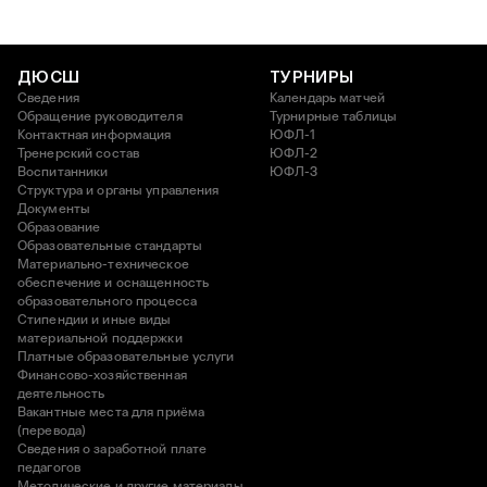
ДЮСШ
ТУРНИРЫ
Сведения
Календарь матчей
Обращение руководителя
Турнирные таблицы
Контактная информация
ЮФЛ-1
Тренерский состав
ЮФЛ-2
Воспитанники
ЮФЛ-3
Структура и органы управления
Документы
Образование
Образовательные стандарты
Материально-техническое
обеспечение и оснащенность
образовательного процесса
Стипендии и иные виды
материальной поддержки
Платные образовательные услуги
Финансово-хозяйственная
деятельность
Вакантные места для приёма
(перевода)
Сведения о заработной плате
педагогов
Методические и другие материалы