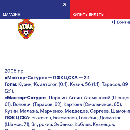
ЮФЛ, 19-Й ТУР: ИТОГИ МАТЧЕ
МАГАЗИН
КУПИТЬ БИЛЕТЫ
ПРОТИВ МАСТЕР-САТУРН
Войти
3 АПРЕЛЯ 2
Юношеская футбольная лига
19-й тур
2005 г.р.
«Мастер-Сатурн» — ПФК ЦСКА — 2:1
Голы
: Кузин, 16, автогол (0:1). Кузин, 56 (1:1). Тарасов, 89
(2:1).
«
Мастер-Сатурн
»: Першин, Агеян, Атаманский (Шевцов
61), Волович (Тарасов, 82), Картоев (Смольников, 65),
Кузин, Малажа, Марченко, Медведев, Сергеев, Шамони
ПФК ЦСКА
: Рыжиков, Богомолов, Голыбин, Досматов
(Шамов, 71), Згурский, Зубенко, Коблев, Кузнецов,