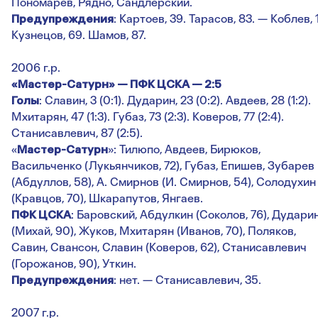
Пономарев, Рядно, Сандлерский.
Предупреждения
: Картоев, 39. Тарасов, 83. — Коблев, 
Кузнецов, 69. Шамов, 87.
2006 г.р.
«Мастер-Сатурн» — ПФК ЦСКА — 2:5
Голы
: Славин, 3 (0:1). Дударин, 23 (0:2). Авдеев, 28 (1:2).
Мхитарян, 47 (1:3). Губаз, 73 (2:3). Коверов, 77 (2:4).
Станисавлевич, 87 (2:5).
«
Мастер-Сатурн
»: Тилюпо, Авдеев, Бирюков,
Васильченко (Лукьянчиков, 72), Губаз, Епишев, Зубарев
(Абдуллов, 58), А. Смирнов (И. Смирнов, 54), Солодухин
(Кравцов, 70), Шкарапутов, Янгаев.
ПФК ЦСКА
: Баровский, Абдулкин (Соколов, 76), Дудари
(Михай, 90), Жуков, Мхитарян (Иванов, 70), Поляков,
Савин, Свансон, Славин (Коверов, 62), Станисавлевич
(Горожанов, 90), Уткин.
Предупреждения
: нет. — Станисавлевич, 35.
2007 г.р.