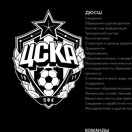
ДЮСШ
Сведения
Обращение руководителя
Контактная информация
Тренерский состав
Воспитанники
Структура и органы управ
Документы
Образование
Образовательные стандар
Материально-техническое
и оснащенность образоват
процесса
Стипендии и иные виды м
поддержки
Платные образовательные
Финансово-хозяйственная
Вакантные места для приё
Сведения о заработной пла
Методические и другие м
КОМАНДЫ