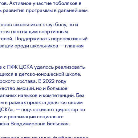
ов. Активное участие тоболяков в
ь развития программы в дальнейшем.
ерес школьников к футболу, но и
яется настоящим спортивным
ителей. Поддерживать перспективный
изации среди школьников — главная
ве с ПФК ЦСКА удалось реализовать
щихся в детско-юношеской школе,
ского состава. В 2022 году
ество эмоций, но и большое
альных навыков и компетенций. Без
ым в рамках проекта делятся своим
СКА», — подчеркивает директор по
и и реализации социально-
ена Владимировна Бельская.
ного турнира по мини-футболу среди