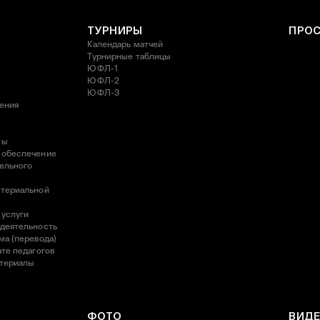
ТУРНИРЫ
ПРО
Календарь матчей
Турнирные таблицы
ЮФЛ-1
ЮФЛ-2
ЮФЛ-3
ления
ты
 обеспечение
ельного
атериальной
 услуги
 деятельность
ма (перевода)
те педагогов
атериалы
ФОТО
ВИД