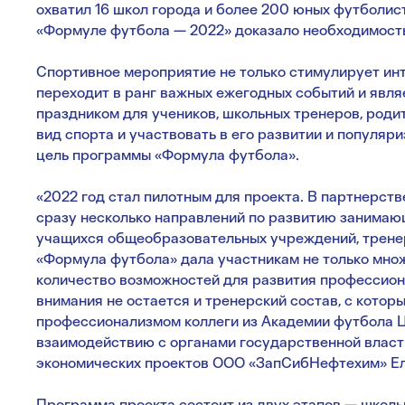
охватил 16 школ города и более 200 юных футболист
«Формуле футбола — 2022» доказало необходимост
Спортивное мероприятие не только стимулирует инт
переходит в ранг важных ежегодных событий и явл
праздником для учеников, школьных тренеров, род
вид спорта и участвовать в его развитии и популяр
цель программы «Формула футбола».
«2022 год стал пилотным для проекта. В партнерст
сразу несколько направлений по развитию занимаю
учащихся общеобразовательных учреждений, тренер
«Формула футбола» дала участникам не только множ
количество возможностей для развития профессион
внимания не остается и тренерский состав, с котор
профессионализмом коллеги из Академии футбола Ц
взаимодействию с органами государственной власт
экономических проектов ООО «ЗапСибНефтехим» Ел
Программа проекта состоит из двух этапов — школь