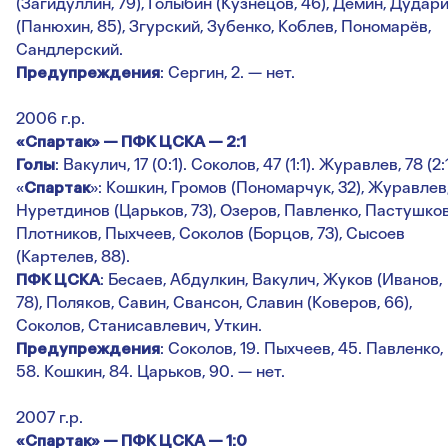
(Загидуллин, 79), Голыбин (Кузнецов, 46), Дёмин, Дудар
(Панюхин, 85), Згурский, Зубенко, Коблев, Пономарёв,
Сандлерский.
Предупреждения
: Сергин, 2. — нет.
2006 г.р.
«Спартак» — ПФК ЦСКА — 2:1
Голы
: Вакулич, 17 (0:1). Соколов, 47 (1:1). Журавлев, 78 (2:1
«
Спартак
»: Кошкин, Громов (Пономарчук, 32), Журавлев
Нуретдинов (Царьков, 73), Озеров, Павленко, Пастушков
Плотников, Пыхчеев, Соколов (Борцов, 73), Сысоев
(Картелев, 88).
ПФК ЦСКА
: Бесаев, Абдулкин, Вакулич, Жуков (Иванов,
78), Поляков, Савин, Свансон, Славин (Коверов, 66),
Соколов, Станисавлевич, Уткин.
Предупреждения
: Соколов, 19. Пыхчеев, 45. Павленко,
58. Кошкин, 84. Царьков, 90. — нет.
2007 г.р.
«Спартак» — ПФК ЦСКА — 1:0