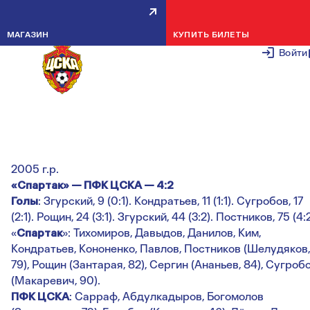
ЮФЛ, 22-Й ТУР: ИТОГИ МАТЧЕ
МАГАЗИН
КУПИТЬ БИЛЕТЫ
ПРОТИВ СПАРТАКА
Войти
22 АПРЕЛЯ 2
Юношеская футбольная лига
22-й тур
2005 г.р.
«Спартак» — ПФК ЦСКА — 4:2
Голы
: Згурский, 9 (0:1). Кондратьев, 11 (1:1). Сугробов, 17
(2:1). Рощин, 24 (3:1). Згурский, 44 (3:2). Постников, 75 (4:2
«
Спартак
»: Тихомиров, Давыдов, Данилов, Ким,
Кондратьев, Кононенко, Павлов, Постников (Шелудяков,
79), Рощин (Зантарая, 82), Сергин (Ананьев, 84), Сугроб
(Макаревич, 90).
ПФК ЦСКА
: Сарраф, Абдулкадыров, Богомолов