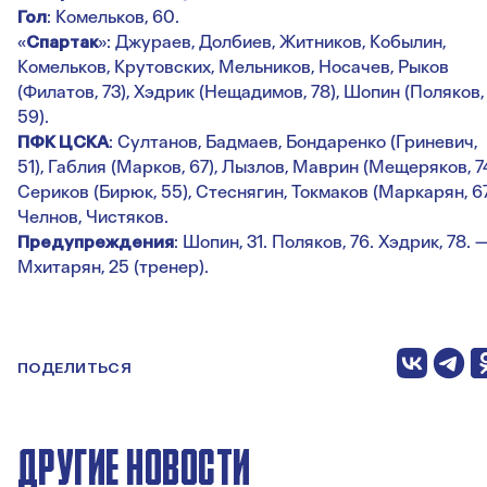
Гол
: Комельков, 60.
«
Спартак
»: Джураев, Долбиев, Житников, Кобылин,
Комельков, Крутовских, Мельников, Носачев, Рыков
(Филатов, 73), Хэдрик (Нещадимов, 78), Шопин (Поляков,
59).
ПФК ЦСКА
: Султанов, Бадмаев, Бондаренко (Гриневич,
51), Габлия (Марков, 67), Лызлов, Маврин (Мещеряков, 74
Сериков (Бирюк, 55), Стеснягин, Токмаков (Маркарян, 67
Челнов, Чистяков.
Предупреждения
: Шопин, 31. Поляков, 76. Хэдрик, 78. 
Мхитарян, 25 (тренер).
ПОДЕЛИТЬСЯ
ДРУГИЕ НОВОСТИ