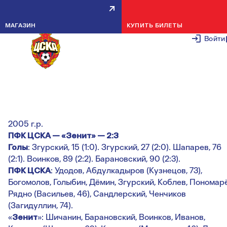
ЮФЛ, 23-Й ТУР: ИТОГИ МАТЧЕ
МАГАЗИН
КУПИТЬ БИЛЕТЫ
ПРОТИВ ЗЕНИТА
Войти
29 АПРЕЛЯ 2
Юношеская футбольная лига
23-й тур
2005 г.р.
ПФК ЦСКА — «Зенит» — 2:3
Голы
: Згурский, 15 (1:0). Згурский, 27 (2:0). Шапарев, 76
(2:1). Воинков, 89 (2:2). Барановский, 90 (2:3).
ПФК ЦСКА
: Удодов, Абдулкадыров (Кузнецов, 73),
Богомолов, Голыбин, Дёмин, Згурский, Коблев, Пономарё
Рядно (Васильев, 46), Сандлерский, Ченчиков
(Загидуллин, 74).
«
Зенит
»: Шичанин, Барановский, Воинков, Иванов,