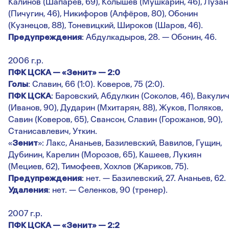
Калинов (Шапарев, 69), Колышев (Мушкарин, 46), Лузан
(Пичугин, 46), Никифоров (Алфёров, 80), Обонин
(Кузнецов, 88), Тоневицкий, Широков (Шаров, 46).
Предупреждения
: Абдулкадыров, 28. — Обонин, 46.
2006 г.р.
ПФК ЦСКА — «Зенит» — 2:0
Голы
: Славин, 66 (1:0). Коверов, 75 (2:0).
ПФК ЦСКА
: Баровский, Абдулкин (Соколов, 46), Вакули
(Иванов, 90), Дударин (Мхитарян, 88), Жуков, Поляков,
Савин (Коверов, 65), Свансон, Славин (Горожанов, 90),
Станисавлевич, Уткин.
«
Зенит
»: Лакс, Ананьев, Базилевский, Вавилов, Гущин,
Дубинин, Карелин (Морозов, 65), Кашеев, Лукиян
(Мециев, 62), Тимофеев, Хохлов (Жариков, 75).
Предупреждения
: нет. — Базилевский, 27. Ананьев, 62.
Удаления
: нет. — Селенков, 90 (тренер).
2007 г.р.
ПФК ЦСКА — «Зенит» — 2:2