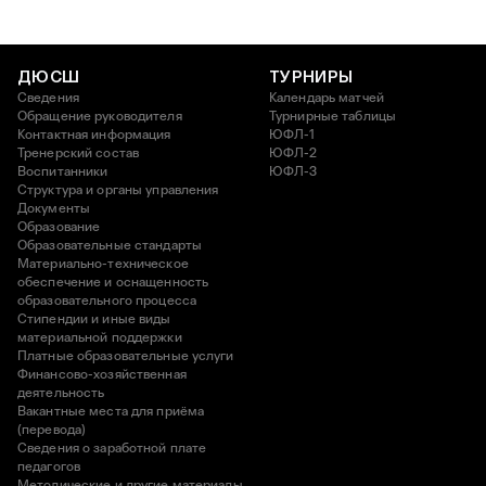
ДЮСШ
ТУРНИРЫ
Сведения
Календарь матчей
Обращение руководителя
Турнирные таблицы
Контактная информация
ЮФЛ-1
Тренерский состав
ЮФЛ-2
Воспитанники
ЮФЛ-3
Структура и органы управления
Документы
Образование
Образовательные стандарты
Материально-техническое
обеспечение и оснащенность
образовательного процесса
Стипендии и иные виды
материальной поддержки
Платные образовательные услуги
Финансово-хозяйственная
деятельность
Вакантные места для приёма
(перевода)
Сведения о заработной плате
педагогов
Методические и другие материалы