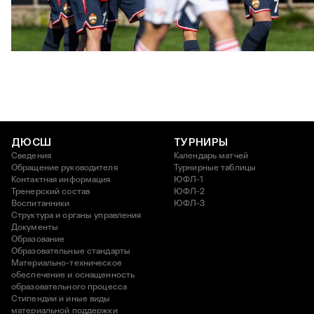
ЮФЛ: Московское дерби на «Октябре»
3 АВГУСТА 2026 14:15
ДЮСШ
ТУРНИРЫ
Сведения
Календарь матчей
Обращение руководителя
Турнирные таблицы
Контактная информация
ЮФЛ-1
Тренерский состав
ЮФЛ-2
Воспитанники
ЮФЛ-3
Структура и органы управления
Документы
Образование
Образовательные стандарты
Материально-техническое
обеспечение и оснащенность
образовательного процесса
Стипендии и иные виды
материальной поддержки