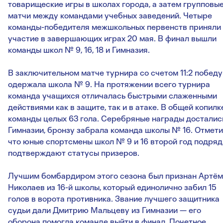
товарищеские игры в школах города, а затем групповы
матчи между командами учебных заведений. Четыре
команды-победителя межшкольных первенств приняли
участие в завершающих играх 20 мая. В финал вышли
команды школ № 9, 16, 18 и Гимназия.
В заключительном матче турнира со счетом 11:2 победу
одержала школа № 9. На протяжении всего турнира
команда учащихся отличалась быстрыми слаженными
действиями как в защите, так и в атаке. В общей копилк
команды целых 63 гола. Серебряные награды досталис
Гимназии, бронзу забрала команда школы № 16. Отмети
что юные спортсмены школ № 9 и 16 второй год подряд
подтверждают статусы призеров.
Лучшим бомбардиром этого сезона был признан Артём
Николаев из 16-й школы, который единолично забил 15
голов в ворота противника. Звание лучшего защитника
судьи дали Дмитрию Мальцеву из Гимназии — его
оборона помогла команде выйти в финал. Почетное