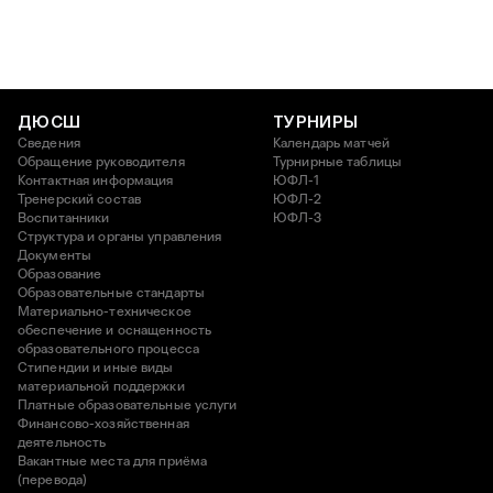
ДЮСШ
ТУРНИРЫ
Сведения
Календарь матчей
Обращение руководителя
Турнирные таблицы
Контактная информация
ЮФЛ-1
Тренерский состав
ЮФЛ-2
Воспитанники
ЮФЛ-3
Структура и органы управления
Документы
Образование
Образовательные стандарты
Материально-техническое
обеспечение и оснащенность
образовательного процесса
Стипендии и иные виды
материальной поддержки
Платные образовательные услуги
Финансово-хозяйственная
деятельность
Вакантные места для приёма
(перевода)