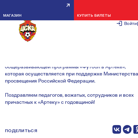
АРТЕКУ ИСПОЛНЯЕТСЯ 98 ЛЕТ!
МАГАЗИН
КУПИТЬ БИЛЕТЫ
16 ИЮНЯ 2
Войти
За почти вековую историю «Артек» стал знаковым
местом для детей советского и постсоветского
пространства. Мы гордимся тем, что стали партнерами
«Артека» в рамках реализации Дополнительной
общеразвивающей программы «Футбол в Артеке»,
которая осуществляется при поддержке Министерств
просвещения Российской Федерации.
Поздравляем педагогов, вожатых, сотрудников и всех
причастных к «Артеку» с годовщиной!
ПОДЕЛИТЬСЯ