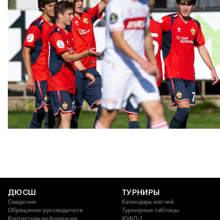
ЮФЛ: Московское дерби на «Октябре»
3 АВГУСТА 2026 14:15
ДЮСШ
ТУРНИРЫ
Сведения
Календарь матчей
Обращение руководителя
Турнирные таблицы
Контактная информация
ЮФЛ-1