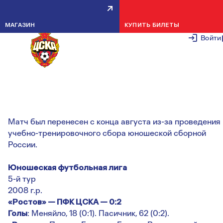
КОМАНДА ШАЙХОВА ПРЕРВАЛА
МАГАЗИН
КУПИТЬ БИЛЕТЫ
СЕРИЮ БЕЗ ПОБЕД В ЮФЛ-3
Войти
9 СЕНТЯБРЯ 2
Красно-синие обыграли в гостях «Ростов» благодаря
голам Дмитрия Меняйло и Ильи Пасичника.
Матч был перенесен с конца августа из-за проведения
учебно-тренировочного сбора юношеской сборной
России.
Юношеская футбольная лига
5-й тур
2008 г.р.
«Ростов» — ПФК ЦСКА — 0:2
Голы
: Меняйло, 18 (0:1). Пасичник, 62 (0:2).