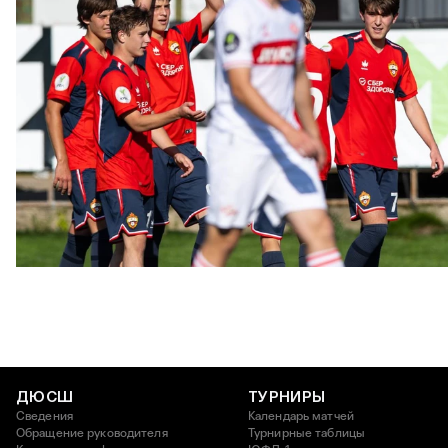
ЮФЛ: Московское дерби на «Октябре»
3 АВГУСТА 2026 14:15
ДЮСШ
ТУРНИРЫ
Сведения
Календарь матчей
Обращение руководителя
Турнирные таблицы