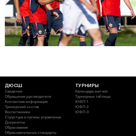
ЮФЛ: Московское дерби на «Октябре»
3 АВГУСТА 2026 14:15
ДЮСШ
ТУРНИРЫ
Сведения
Календарь матчей
Обращение руководителя
Турнирные таблицы
Контактная информация
ЮФЛ-1
Тренерский состав
ЮФЛ-2
Воспитанники
ЮФЛ-3
Структура и органы управления
Документы
Образование
Образовательные стандарты