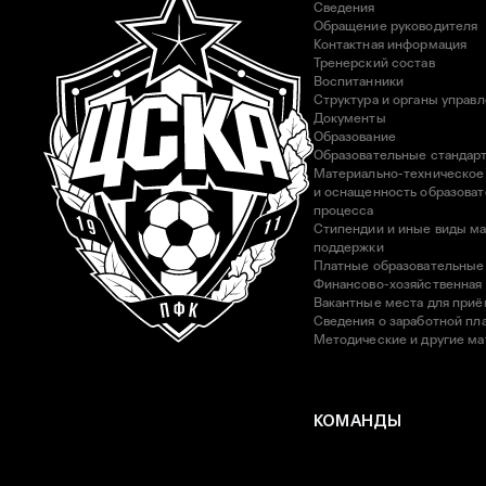
Сведения
Обращение руководителя
Контактная информация
Тренерский состав
Воспитанники
Структура и органы управ
Документы
Образование
Образовательные стандар
Материально-техническое
и оснащенность образоват
процесса
Стипендии и иные виды м
поддержки
Платные образовательные
Финансово-хозяйственная
Вакантные места для приё
Сведения о заработной пла
Методические и другие м
КОМАНДЫ