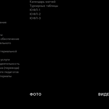
Календарь матчей
Турнирные таблицы
ЮФЛ-1
ЮФЛ-2
ЮФЛ-3
ления
ты
 обеспечение
ельного
атериальной
 услуги
 деятельность
ма (перевода)
те педагогов
атериалы
ФОТО
ВИД