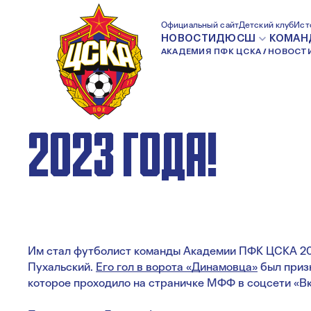
ГОЛ ПУХАЛЬСКОГ
Официальный сайт
Детский клуб
Ист
НОВОСТИ
ДЮСШ
КОМАН
АКАДЕМИЯ ПФК ЦСКА
НОВОСТ
ЛУЧШИМ В КЛУБ
2023 ГОДА!
Им стал футболист команды Академии ПФК ЦСКА 2
Пухальский.
Его гол в ворота «Динамовца»
был призн
которое проходило на страничке МФФ в соцсети «Вк