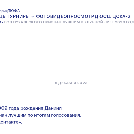
О ПРИЗНАН
ория
ДЮФА
ДЫ
ТУРНИРЫ
ФОТО
ВИДЕО
ПРОСМОТР
ДЮСШ ЦСКА-2
И
ГОЛ ПУХАЛЬСКОГО ПРИЗНАН ЛУЧШИМ В КЛУБНОЙ ЛИГЕ 2023 ГОД
НОЙ ЛИГЕ
8 ДЕКАБРЯ 2023
009 года рождения Даниил
ан лучшим по итогам голосования,
онтакте».