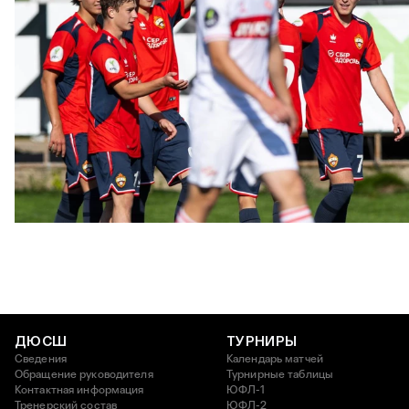
ЮФЛ: Московское дерби на «Октябре»
3 АВГУСТА 2026 14:15
ДЮСШ
ТУРНИРЫ
Сведения
Календарь матчей
Обращение руководителя
Турнирные таблицы
Контактная информация
ЮФЛ-1
Тренерский состав
ЮФЛ-2